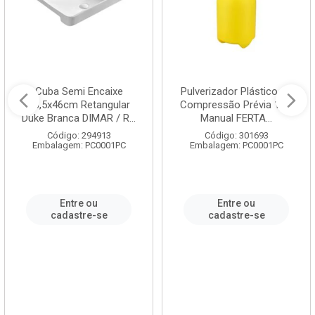
Cuba Semi Encaixe
Pulverizador Plástico de
58,5x46cm Retangular
Compressão Prévia 1,5L
Duke Branca DIMAR / R...
Manual FERTA...
Código: 294913
Código: 301693
Embalagem: PC0001PC
Embalagem: PC0001PC
Entre ou
Entre ou
cadastre-se
cadastre-se