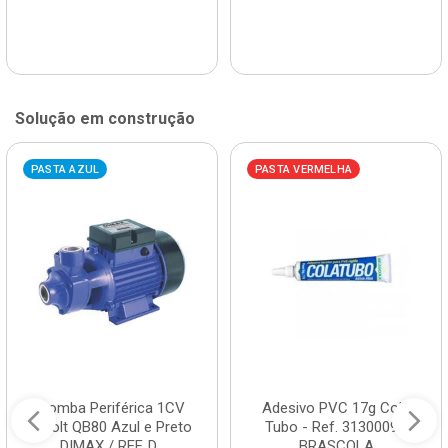
Solução em construção
PASTA AZUL
PASTA VERMELHA
Bomba Periférica 1CV
Adesivo PVC 17g Cola
Bivolt QB80 Azul e Preto
Tubo - Ref. 3130009 -
DIMAX / REF. D...
BRASCOLA