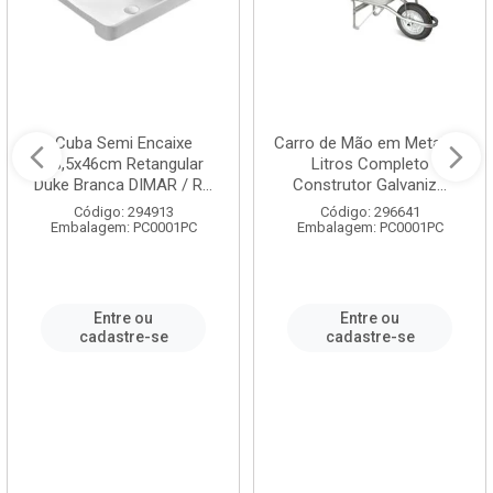
Cuba Semi Encaixe
Carro de Mão em Metal 60
58,5x46cm Retangular
Litros Completo
Duke Branca DIMAR / R...
Construtor Galvaniz...
Código: 294913
Código: 296641
Embalagem: PC0001PC
Embalagem: PC0001PC
Entre ou
Entre ou
cadastre-se
cadastre-se