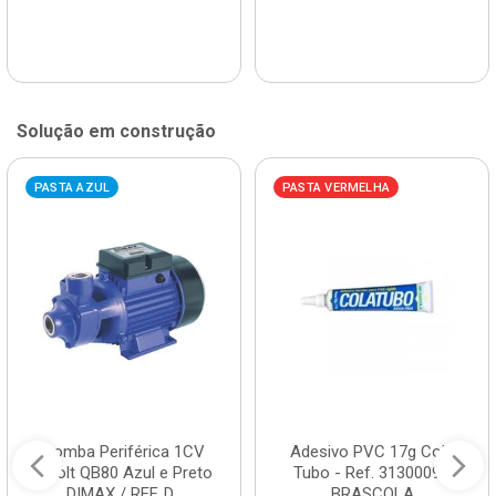
Solução em construção
PASTA AZUL
PASTA VERMELHA
Bomba Periférica 1CV
Adesivo PVC 17g Cola
Bivolt QB80 Azul e Preto
Tubo - Ref. 3130009 -
DIMAX / REF. D...
BRASCOLA