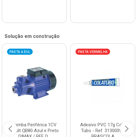
Solução em construção
PASTA AZUL
PASTA VERMELHA
Bomba Periférica 1CV
Adesivo PVC 17g Cola
Bivolt QB80 Azul e Preto
Tubo - Ref. 3130009 -
DIMAX / REF. D...
BRASCOLA