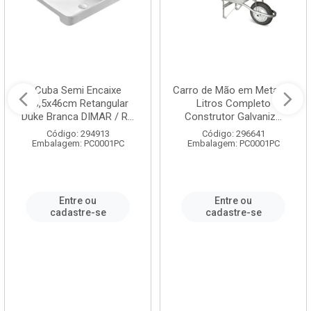
Cuba Semi Encaixe
Carro de Mão em Metal 60
58,5x46cm Retangular
Litros Completo
Duke Branca DIMAR / R...
Construtor Galvaniz...
Código: 294913
Código: 296641
Embalagem: PC0001PC
Embalagem: PC0001PC
Entre ou
Entre ou
cadastre-se
cadastre-se