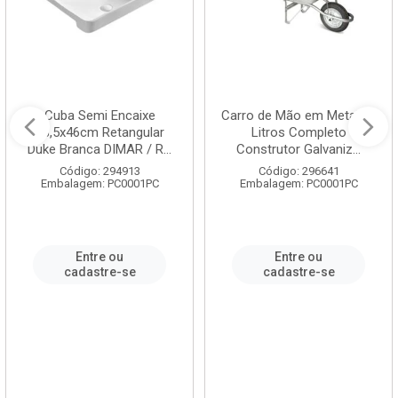
Cuba Semi Encaixe
Carro de Mão em Metal 60
58,5x46cm Retangular
Litros Completo
Duke Branca DIMAR / R...
Construtor Galvaniz...
Código: 294913
Código: 296641
Embalagem: PC0001PC
Embalagem: PC0001PC
Entre ou
Entre ou
cadastre-se
cadastre-se