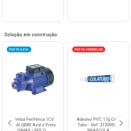
Solução em construção
PASTA AZUL
PASTA VERMELHA
Bomba Periférica 1CV
Adesivo PVC 17g Cola
Bivolt QB80 Azul e Preto
Tubo - Ref. 3130009 -
DIMAX / REF. D...
BRASCOLA