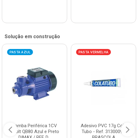
Solução em construção
PASTA AZUL
PASTA VERMELHA
Bomba Periférica 1CV
Adesivo PVC 17g Cola
Bivolt QB80 Azul e Preto
Tubo - Ref. 3130009 -
DIMAX / REF. D...
BRASCOLA