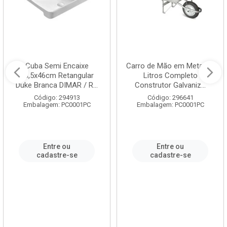
Cuba Semi Encaixe
Carro de Mão em Metal 60
58,5x46cm Retangular
Litros Completo
Duke Branca DIMAR / R...
Construtor Galvaniz...
Código: 294913
Código: 296641
Embalagem: PC0001PC
Embalagem: PC0001PC
Entre ou
Entre ou
cadastre-se
cadastre-se