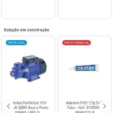
Solução em construção
PASTA AZUL
PASTA VERMELHA
Bomba Periférica 1CV
Adesivo PVC 17g Cola
Bivolt QB80 Azul e Preto
Tubo - Ref. 3130009 -
DIMAX / REF. D...
BRASCOLA