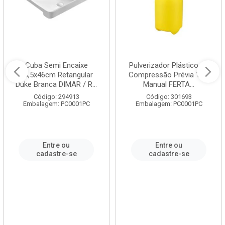
Cuba Semi Encaixe
Pulverizador Plástico de
58,5x46cm Retangular
Compressão Prévia 1,5L
Duke Branca DIMAR / R...
Manual FERTA...
Código: 294913
Código: 301693
Embalagem: PC0001PC
Embalagem: PC0001PC
Entre ou
Entre ou
cadastre-se
cadastre-se