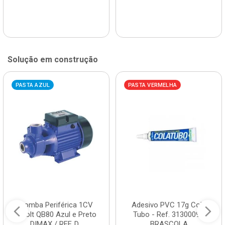
Solução em construção
PASTA AZUL
PASTA VERMELHA
Bomba Periférica 1CV
Adesivo PVC 17g Cola
Bivolt QB80 Azul e Preto
Tubo - Ref. 3130009 -
DIMAX / REF. D...
BRASCOLA