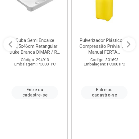
Cuba Semi Encaixe
Pulverizador Plástico de
58,5x46cm Retangular
Compressão Prévia 1,5L
Duke Branca DIMAR / R...
Manual FERTA...
Código: 294913
Código: 301693
Embalagem: PC0001PC
Embalagem: PC0001PC
Entre ou
Entre ou
cadastre-se
cadastre-se