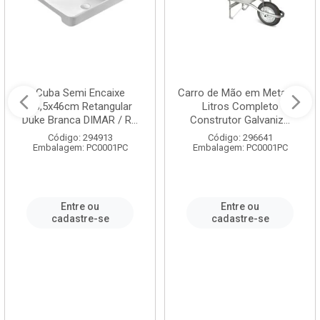
Cuba Semi Encaixe
Carro de Mão em Metal 60
58,5x46cm Retangular
Litros Completo
Duke Branca DIMAR / R...
Construtor Galvaniz...
Código: 294913
Código: 296641
Embalagem: PC0001PC
Embalagem: PC0001PC
Entre ou
Entre ou
cadastre-se
cadastre-se