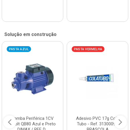
Solução em construção
PASTA AZUL
PASTA VERMELHA
Bomba Periférica 1CV
Adesivo PVC 17g Cola
Bivolt QB80 Azul e Preto
Tubo - Ref. 3130009 -
DIMAX / REF. D...
BRASCOLA