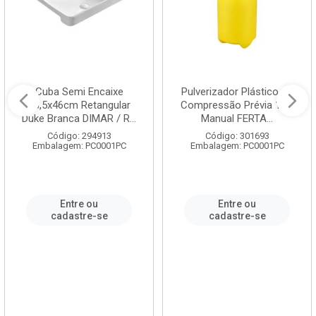
Cuba Semi Encaixe
Pulverizador Plástico de
58,5x46cm Retangular
Compressão Prévia 1,5L
Duke Branca DIMAR / R...
Manual FERTA...
Código: 294913
Código: 301693
Embalagem: PC0001PC
Embalagem: PC0001PC
Entre ou
Entre ou
cadastre-se
cadastre-se