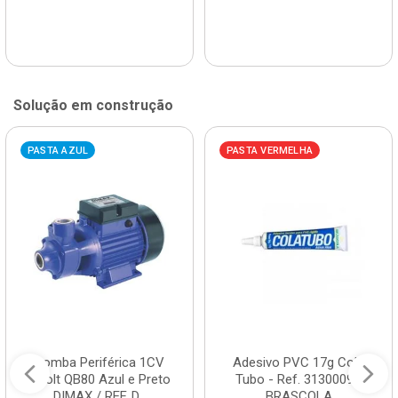
Solução em construção
PASTA AZUL
PASTA VERMELHA
Bomba Periférica 1CV
Adesivo PVC 17g Cola
Bivolt QB80 Azul e Preto
Tubo - Ref. 3130009 -
DIMAX / REF. D...
BRASCOLA