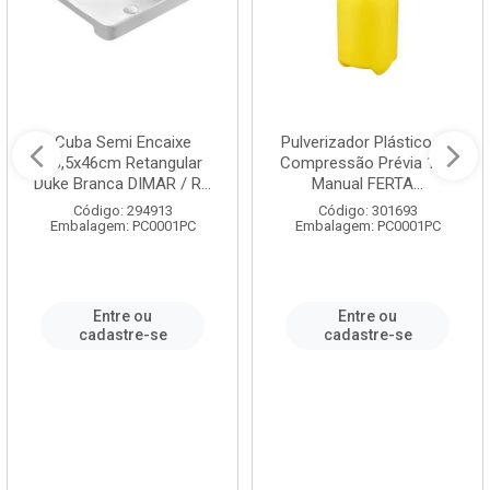
Cuba Semi Encaixe
Pulverizador Plástico de
58,5x46cm Retangular
Compressão Prévia 1,5L
Duke Branca DIMAR / R...
Manual FERTA...
Código: 294913
Código: 301693
Embalagem: PC0001PC
Embalagem: PC0001PC
Entre ou
Entre ou
cadastre-se
cadastre-se