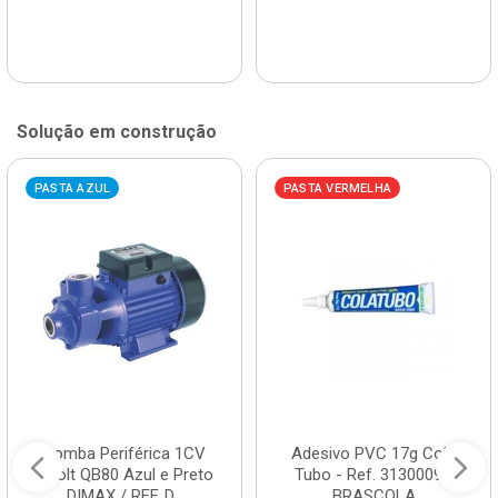
Solução em construção
PASTA AZUL
PASTA VERMELHA
Bomba Periférica 1CV
Adesivo PVC 17g Cola
Bivolt QB80 Azul e Preto
Tubo - Ref. 3130009 -
DIMAX / REF. D...
BRASCOLA