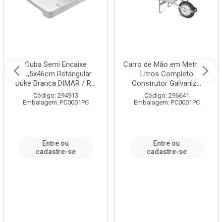
Cuba Semi Encaixe
Carro de Mão em Metal 60
58,5x46cm Retangular
Litros Completo
Duke Branca DIMAR / R...
Construtor Galvaniz...
Código: 294913
Código: 296641
Embalagem: PC0001PC
Embalagem: PC0001PC
Entre ou
Entre ou
cadastre-se
cadastre-se