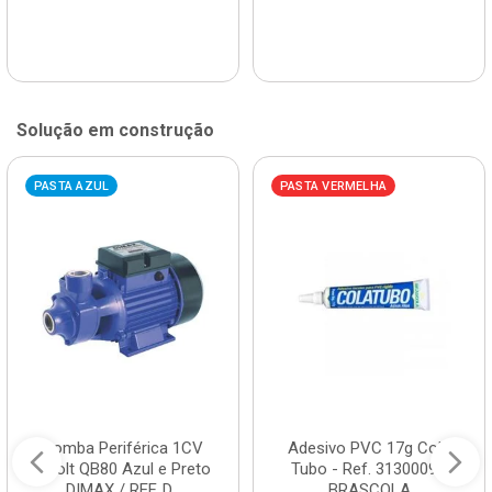
Solução em construção
PASTA AZUL
PASTA VERMELHA
Bomba Periférica 1CV
Adesivo PVC 17g Cola
Bivolt QB80 Azul e Preto
Tubo - Ref. 3130009 -
DIMAX / REF. D...
BRASCOLA