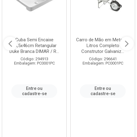
Cuba Semi Encaixe
Carro de Mão em Metal 60
58,5x46cm Retangular
Litros Completo
Duke Branca DIMAR / R...
Construtor Galvaniz...
Código: 294913
Código: 296641
Embalagem: PC0001PC
Embalagem: PC0001PC
Entre ou
Entre ou
cadastre-se
cadastre-se