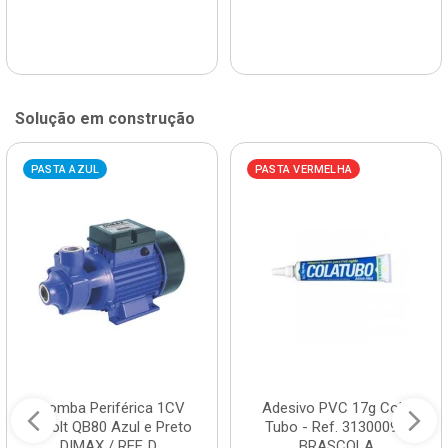
Solução em construção
PASTA AZUL
PASTA VERMELHA
Bomba Periférica 1CV
Adesivo PVC 17g Cola
Bivolt QB80 Azul e Preto
Tubo - Ref. 3130009 -
DIMAX / REF. D...
BRASCOLA