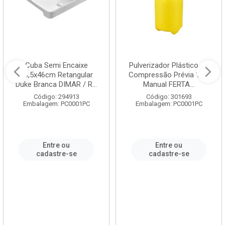
Cuba Semi Encaixe
Pulverizador Plástico de
58,5x46cm Retangular
Compressão Prévia 1,5L
Duke Branca DIMAR / R...
Manual FERTA...
Código: 294913
Código: 301693
Embalagem: PC0001PC
Embalagem: PC0001PC
Entre ou
Entre ou
cadastre-se
cadastre-se