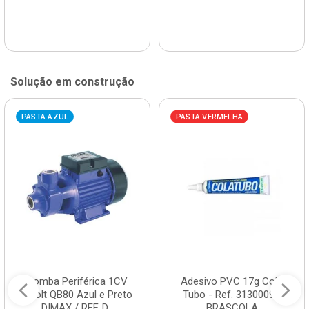
Solução em construção
PASTA AZUL
PASTA VERMELHA
Bomba Periférica 1CV
Adesivo PVC 17g Cola
Bivolt QB80 Azul e Preto
Tubo - Ref. 3130009 -
DIMAX / REF. D...
BRASCOLA