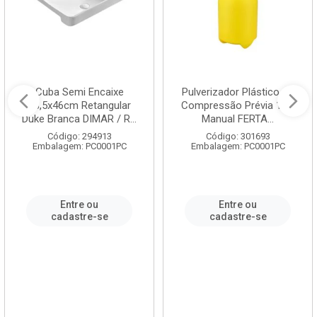
Cuba Semi Encaixe
Pulverizador Plástico de
58,5x46cm Retangular
Compressão Prévia 1,5L
Duke Branca DIMAR / R...
Manual FERTA...
Código: 294913
Código: 301693
Embalagem: PC0001PC
Embalagem: PC0001PC
Entre ou
Entre ou
cadastre-se
cadastre-se