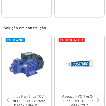
Solução em construção
PASTA AZUL
PASTA VERMELHA
Bomba Periférica 1CV
Adesivo PVC 17g Cola
Bivolt QB80 Azul e Preto
Tubo - Ref. 3130009 -
DIMAX / REF. D...
BRASCOLA