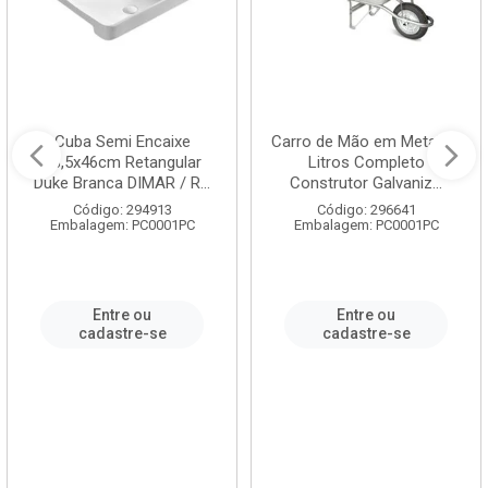
Cuba Semi Encaixe
Carro de Mão em Metal 60
58,5x46cm Retangular
Litros Completo
Duke Branca DIMAR / R...
Construtor Galvaniz...
Código: 294913
Código: 296641
Embalagem: PC0001PC
Embalagem: PC0001PC
Entre ou
Entre ou
cadastre-se
cadastre-se