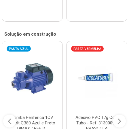
Solução em construção
PASTA AZUL
PASTA VERMELHA
Bomba Periférica 1CV
Adesivo PVC 17g Cola
Bivolt QB80 Azul e Preto
Tubo - Ref. 3130009 -
DIMAX / REF. D...
BRASCOLA