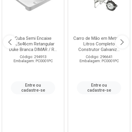
Cuba Semi Encaixe
Carro de Mão em Metal 60
58,5x46cm Retangular
Litros Completo
Duke Branca DIMAR / R...
Construtor Galvaniz...
Código: 294913
Código: 296641
Embalagem: PC0001PC
Embalagem: PC0001PC
Entre ou
Entre ou
cadastre-se
cadastre-se