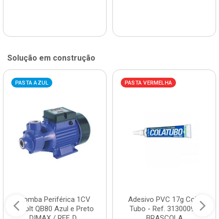
Solução em construção
PASTA AZUL
PASTA VERMELHA
Bomba Periférica 1CV
Adesivo PVC 17g Cola
Bivolt QB80 Azul e Preto
Tubo - Ref. 3130009 -
DIMAX / REF. D...
BRASCOLA