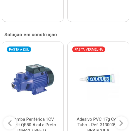
Solução em construção
PASTA AZUL
PASTA VERMELHA
Bomba Periférica 1CV
Adesivo PVC 17g Cola
Bivolt QB80 Azul e Preto
Tubo - Ref. 3130009 -
DIMAX / REF. D...
BRASCOLA