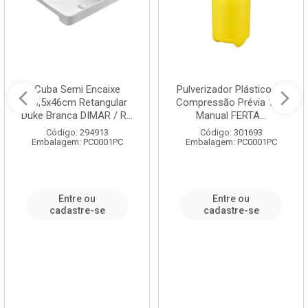
Cuba Semi Encaixe
Pulverizador Plástico de
58,5x46cm Retangular
Compressão Prévia 1,5L
Duke Branca DIMAR / R...
Manual FERTA...
Código: 294913
Código: 301693
Embalagem: PC0001PC
Embalagem: PC0001PC
Entre ou
Entre ou
cadastre-se
cadastre-se