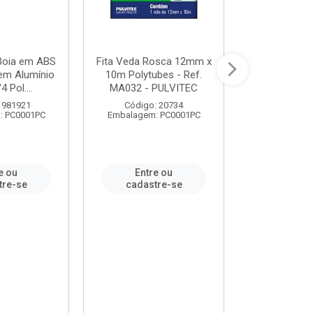
 Boia em ABS
Fita Veda Rosca 12mm x
Tê Soldável
em Alumínio
10m Polytubes - Ref.
Ref.222002
4 Pol....
MA032 - PULVITEC
 981921
Código: 20734
Código:
: PC0001PC
Embalagem: PC0001PC
Embalagem:
e ou
Entre ou
Entr
tre-se
cadastre-se
cadast