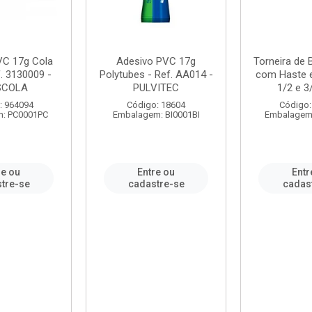
VC 17g Cola
Adesivo PVC 17g
Torneira de
. 3130009 -
Polytubes - Ref. AA014 -
com Haste 
SCOLA
PULVITEC
1/2 e 3/
: 964094
Código: 18604
Código:
: PC0001PC
Embalagem: BI0001BI
Embalagem
re ou
Entre ou
Entr
tre-se
cadastre-se
cadas