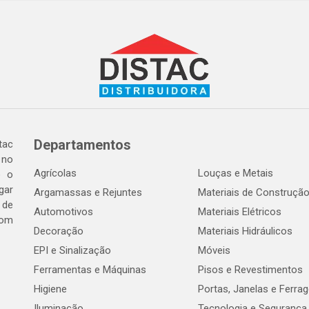
Departamentos
tac
 no
Agrícolas
Louças e Metais
o o
gar
Argamassas e Rejuntes
Materiais de Construçã
 de
Automotivos
Materiais Elétricos
com
Decoração
Materiais Hidráulicos
EPI e Sinalização
Móveis
Ferramentas e Máquinas
Pisos e Revestimentos
Higiene
Portas, Janelas e Ferra
Iluminação
Tecnologia e Segurança