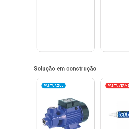
Solução em construção
ELHA
PASTA AZUL
PASTA VERM