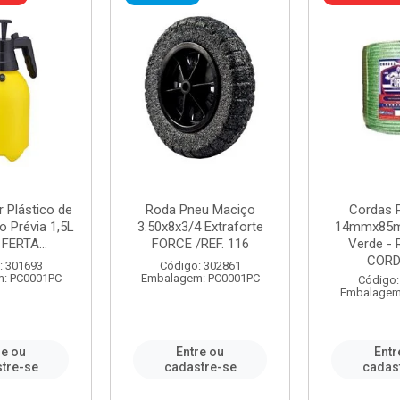
r Plástico de
Roda Pneu Maciço
Cordas P
 Prévia 1,5L
3.50x8x3/4 Extraforte
14mmx85m
FERTA...
FORCE /REF. 116
Verde - 
CORDA
: 301693
Código: 302861
: PC0001PC
Embalagem: PC0001PC
Código:
Embalagem
re ou
Entre ou
Entr
tre-se
cadastre-se
cadas