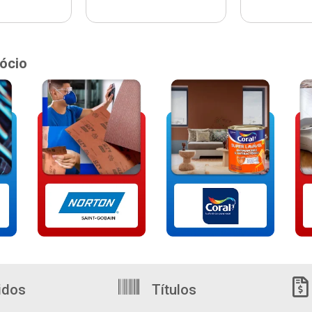
ócio
idos
Títulos