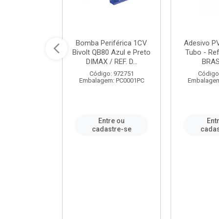
ável em PVC
Bomba Periférica 1CV
Adesivo P
ORTLEV / REF.
Bivolt QB80 Azul e Preto
Tubo - Ref
10129
DIMAX / REF. D...
BRA
: 995336
Código: 972751
Código
m: PC0001PC
Embalagem: PC0001PC
Embalagem
re ou
Entre ou
Ent
stre-se
cadastre-se
cadas