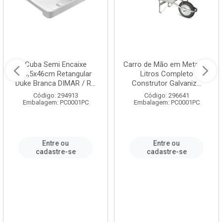
Cuba Semi Encaixe
Carro de Mão em Metal 60
58,5x46cm Retangular
Litros Completo
Duke Branca DIMAR / R...
Construtor Galvaniz...
Código: 294913
Código: 296641
Embalagem: PC0001PC
Embalagem: PC0001PC
Entre ou
Entre ou
cadastre-se
cadastre-se