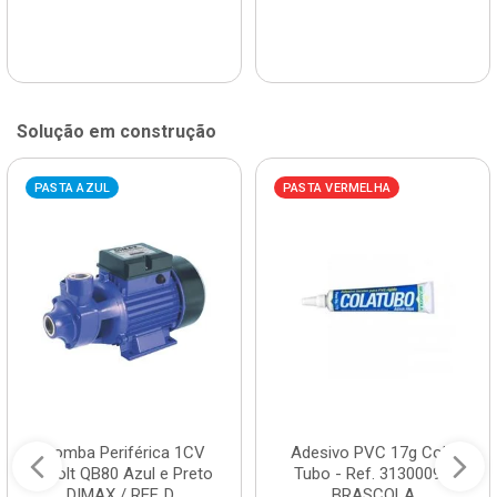
Solução em construção
PASTA AZUL
PASTA VERMELHA
Bomba Periférica 1CV
Adesivo PVC 17g Cola
Bivolt QB80 Azul e Preto
Tubo - Ref. 3130009 -
DIMAX / REF. D...
BRASCOLA