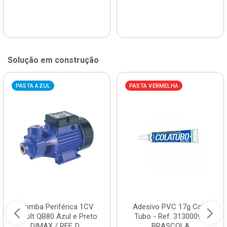
Solução em construção
PASTA AZUL
PASTA VERMELHA
Bomba Periférica 1CV
Adesivo PVC 17g Cola
Bivolt QB80 Azul e Preto
Tubo - Ref. 3130009 -
DIMAX / REF. D...
BRASCOLA