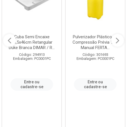
Cuba Semi Encaixe
Pulverizador Plástico de
58,5x46cm Retangular
Compressão Prévia 1,5L
Duke Branca DIMAR / R...
Manual FERTA...
Código: 294913
Código: 301693
Embalagem: PC0001PC
Embalagem: PC0001PC
Entre ou
Entre ou
cadastre-se
cadastre-se