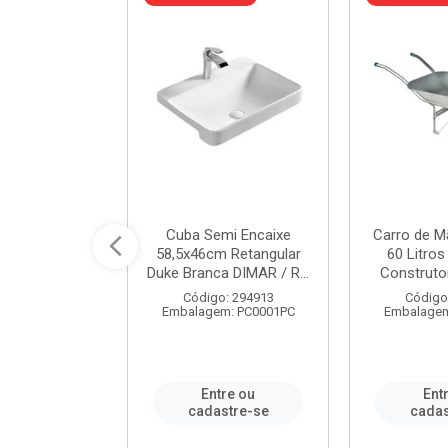
 Nivela Piso
Cuba Semi Encaixe
Carro de M
0 Peças Eco
58,5x46cm Retangular
60 Litro
TAG / REF...
Duke Branca DIMAR / R...
Construtor
: 982306
Código: 294913
Código
m: PT0050PC
Embalagem: PC0001PC
Embalagem
re ou
Entre ou
Ent
stre-se
cadastre-se
cadas