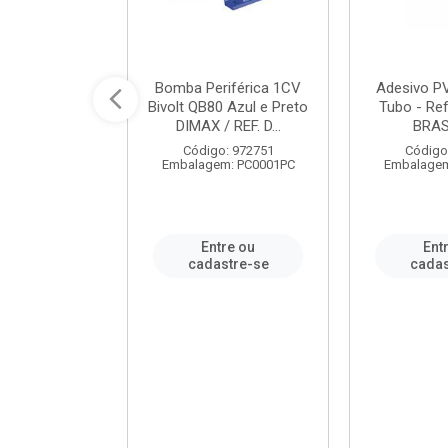
ável em PVC
Bomba Periférica 1CV
Adesivo P
ORTLEV / REF.
Bivolt QB80 Azul e Preto
Tubo - Ref
10129
DIMAX / REF. D...
BRA
: 995336
Código: 972751
Código
m: PC0001PC
Embalagem: PC0001PC
Embalagem
re ou
Entre ou
Ent
stre-se
cadastre-se
cadas