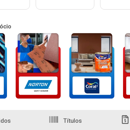
ócio
idos
Títulos