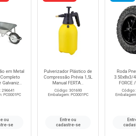
ão em Metal
Pulverizador Plástico de
Roda Pne
s Completo
Compressão Prévia 1,5L
3.50x8x3/4
 Galvaniz...
Manual FERTA...
FORCE /
: 296641
Código: 301693
Código:
: PC0001PC
Embalagem: PC0001PC
Embalagem
re ou
Entre ou
Entr
tre-se
cadastre-se
cadas