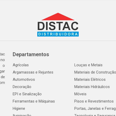
Departamentos
tac
 no
Agrícolas
Louças e Metais
o o
gar
Argamassas e Rejuntes
Materiais de Construçã
 de
Automotivos
Materiais Elétricos
com
Decoração
Materiais Hidráulicos
EPI e Sinalização
Móveis
Ferramentas e Máquinas
Pisos e Revestimentos
Higiene
Portas, Janelas e Ferra
Iluminação
Tecnologia e Segurança