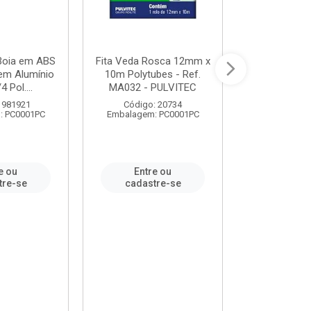
 Boia em ABS
Fita Veda Rosca 12mm x
Tê Soldável
em Alumínio
10m Polytubes - Ref.
Ref.222002
4 Pol....
MA032 - PULVITEC
 981921
Código: 20734
Código:
: PC0001PC
Embalagem: PC0001PC
Embalagem:
e ou
Entre ou
Entr
tre-se
cadastre-se
cadast