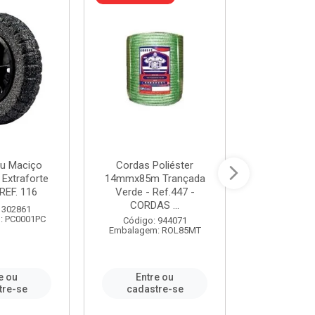
u Maciço
Cordas Poliéster
Furadeira de
 Extraforte
14mmx85m Trançada
Polegadas 
REF. 116
Verde - Ref.447 -
Velocidad
CORDAS ...
 302861
Código:
: PC0001PC
Embalagem:
Código: 944071
Embalagem: ROL85MT
e ou
Entre ou
Entr
tre-se
cadastre-se
cadast