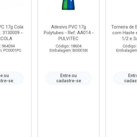
VC 17g Cola
Adesivo PVC 17g
Torneira de
. 3130009 -
Polytubes - Ref. AA014 -
com Haste 
SCOLA
PULVITEC
1/2 e 3/
: 964094
Código: 18604
Código:
: PC0001PC
Embalagem: BI0001BI
Embalagem
re ou
Entre ou
Entr
tre-se
cadastre-se
cadas