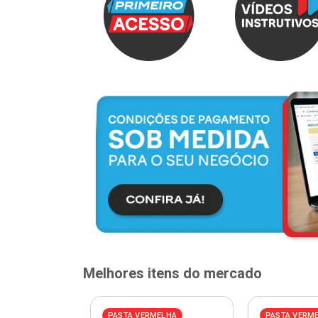
Melhores itens do mercado
ELHA
PASTA VERMELHA
PASTA VERM