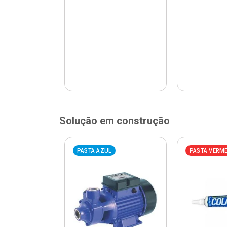
Solução em construção
ELHA
PASTA AZUL
PASTA VERM