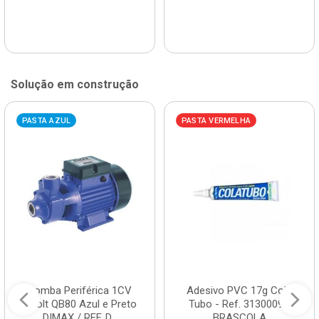
Solução em construção
PASTA AZUL
PASTA VERMELHA
Bomba Periférica 1CV
Adesivo PVC 17g Cola
Bivolt QB80 Azul e Preto
Tubo - Ref. 3130009 -
DIMAX / REF. D...
BRASCOLA