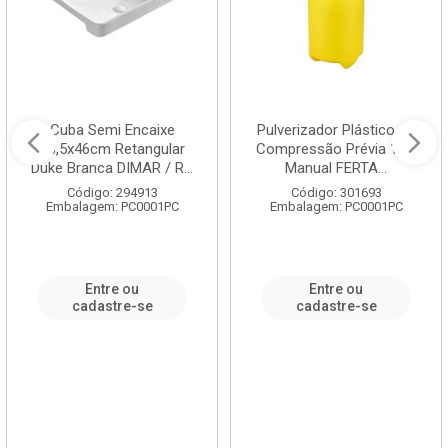
Cuba Semi Encaixe
Pulverizador Plástico de
58,5x46cm Retangular
Compressão Prévia 1,5L
Duke Branca DIMAR / R...
Manual FERTA...
Código: 294913
Código: 301693
Embalagem: PC0001PC
Embalagem: PC0001PC
Entre ou
Entre ou
cadastre-se
cadastre-se