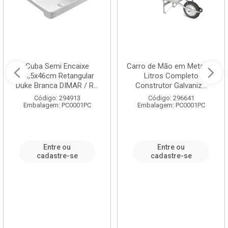
Cuba Semi Encaixe
Carro de Mão em Metal 60
58,5x46cm Retangular
Litros Completo
Duke Branca DIMAR / R...
Construtor Galvaniz...
Código: 294913
Código: 296641
Embalagem: PC0001PC
Embalagem: PC0001PC
Entre ou
Entre ou
cadastre-se
cadastre-se