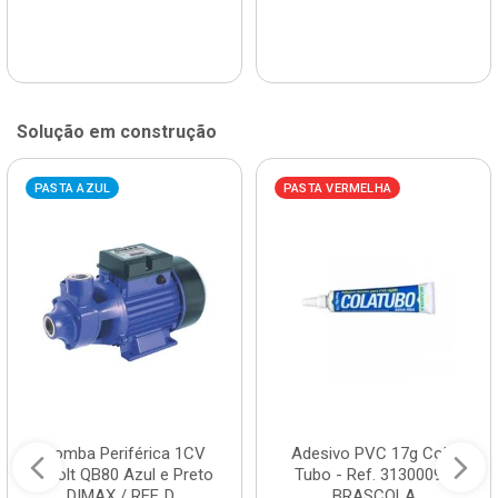
Solução em construção
PASTA AZUL
PASTA VERMELHA
Bomba Periférica 1CV
Adesivo PVC 17g Cola
Bivolt QB80 Azul e Preto
Tubo - Ref. 3130009 -
DIMAX / REF. D...
BRASCOLA