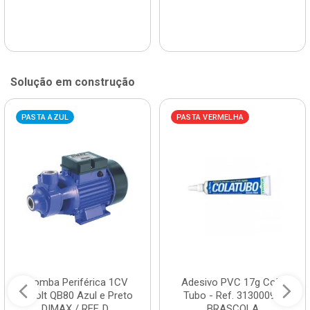
Solução em construção
PASTA AZUL
PASTA VERMELHA
Bomba Periférica 1CV
Adesivo PVC 17g Cola
Bivolt QB80 Azul e Preto
Tubo - Ref. 3130009 -
DIMAX / REF. D...
BRASCOLA