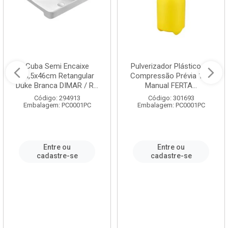
Cuba Semi Encaixe
Pulverizador Plástico de
58,5x46cm Retangular
Compressão Prévia 1,5L
Duke Branca DIMAR / R...
Manual FERTA...
Código: 294913
Código: 301693
Embalagem: PC0001PC
Embalagem: PC0001PC
Entre ou
Entre ou
cadastre-se
cadastre-se