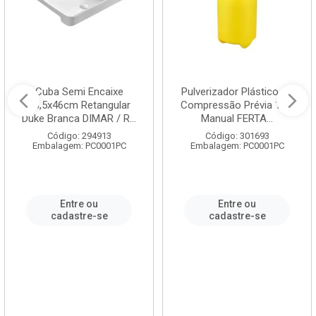
Cuba Semi Encaixe
Pulverizador Plástico de
58,5x46cm Retangular
Compressão Prévia 1,5L
Duke Branca DIMAR / R...
Manual FERTA...
Código: 294913
Código: 301693
Embalagem: PC0001PC
Embalagem: PC0001PC
Entre ou
Entre ou
cadastre-se
cadastre-se