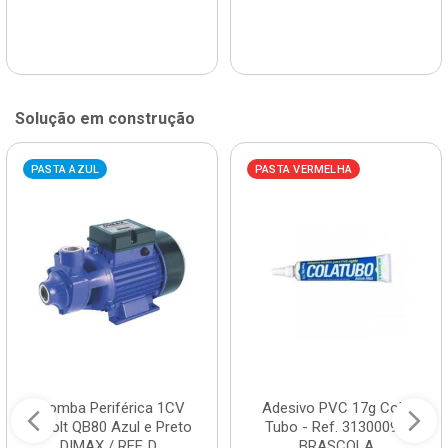
Solução em construção
PASTA AZUL
PASTA VERMELHA
Bomba Periférica 1CV
Adesivo PVC 17g Cola
Bivolt QB80 Azul e Preto
Tubo - Ref. 3130009 -
DIMAX / REF. D...
BRASCOLA