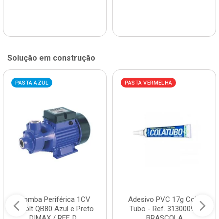
Solução em construção
PASTA AZUL
PASTA VERMELHA
Bomba Periférica 1CV
Adesivo PVC 17g Cola
Bivolt QB80 Azul e Preto
Tubo - Ref. 3130009 -
DIMAX / REF. D...
BRASCOLA