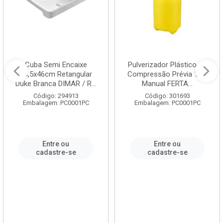
Cuba Semi Encaixe
Pulverizador Plástico de
58,5x46cm Retangular
Compressão Prévia 1,5L
Duke Branca DIMAR / R...
Manual FERTA...
Código: 294913
Código: 301693
Embalagem: PC0001PC
Embalagem: PC0001PC
Entre ou
Entre ou
cadastre-se
cadastre-se