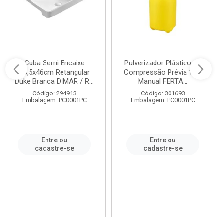
Cuba Semi Encaixe
Pulverizador Plástico de
58,5x46cm Retangular
Compressão Prévia 1,5L
Duke Branca DIMAR / R...
Manual FERTA...
Código: 294913
Código: 301693
Embalagem: PC0001PC
Embalagem: PC0001PC
Entre ou
Entre ou
cadastre-se
cadastre-se