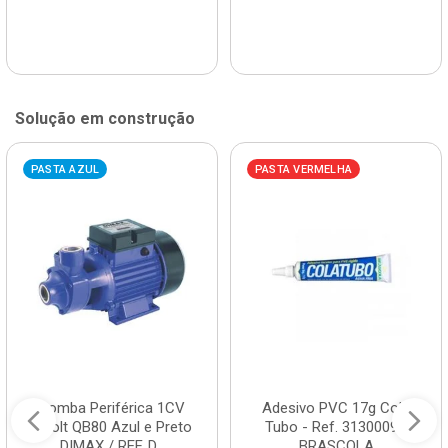
Solução em construção
PASTA AZUL
PASTA VERMELHA
Bomba Periférica 1CV
Adesivo PVC 17g Cola
Bivolt QB80 Azul e Preto
Tubo - Ref. 3130009 -
DIMAX / REF. D...
BRASCOLA