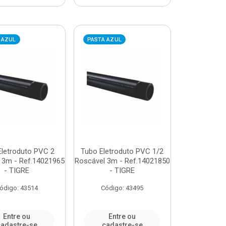
 AZUL
PASTA AZUL
Eletroduto PVC 2
Tubo Eletroduto PVC 1/2
 3m - Ref.14021965
Roscável 3m - Ref.14021850
- TIGRE
- TIGRE
ódigo: 43514
Código: 43495
Entre ou
Entre ou
adastre-se
cadastre-se