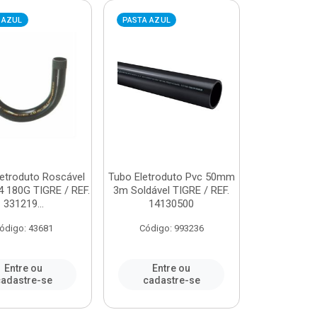
 AZUL
PASTA AZUL
letroduto Roscável
Tubo Eletroduto Pvc 50mm
4 180G TIGRE / REF.
3m Soldável TIGRE / REF.
331219...
14130500
ódigo: 43681
Código: 993236
Entre ou
Entre ou
adastre-se
cadastre-se