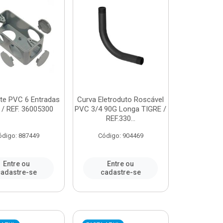
te PVC 6 Entradas
Curva Eletroduto Roscável
 / REF. 36005300
PVC 3/4 90G Longa TIGRE /
REF.330...
ódigo: 887449
Código: 904469
Entre ou
Entre ou
adastre-se
cadastre-se