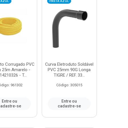
 AZUL
PASTA AZUL
uto Corrugado PVC
Curva Eletroduto Soldável
 25m Amarelo -
PVC 25mm 90G Longa
14210326 - T...
TIGRE / REF. 33...
ódigo: 961302
Código: 305015
Entre ou
Entre ou
adastre-se
cadastre-se