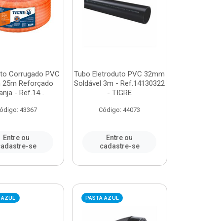
uto Corrugado PVC
Tubo Eletroduto PVC 32mm
 25m Reforçado
Soldável 3m - Ref.14130322
anja - Ref.14...
- TIGRE
ódigo: 43367
Código: 44073
Entre ou
Entre ou
adastre-se
cadastre-se
 AZUL
PASTA AZUL