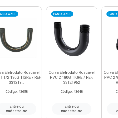
ASTA AZUL
PASTA AZUL
PASTA
va Eletroduto Roscável
Curva Eletroduto Roscável
Curva E
1.1/2 180G TIGRE / REF.
PVC 2 180G TIGRE / REF.
PVC 2 9
331219...
33121962
R
Código: 43658
Código: 43648
C
Entre ou
Entre ou
cadastre-se
cadastre-se
c