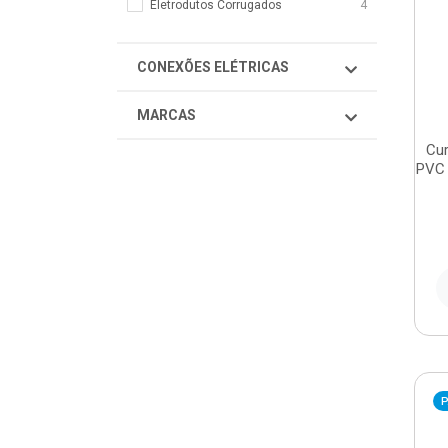
Eletrodutos Corrugados
4
CONEXÕES ELÉTRICAS
MARCAS
Cur
PVC 
P