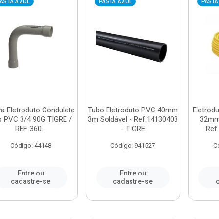
ASTA AZUL
PASTA AZUL
PASTA
a Eletroduto Condulete
Tubo Eletroduto PVC 40mm
Eletrod
p PVC 3/4 90G TIGRE /
3m Soldável - Ref.14130403
32mm
REF. 360...
- TIGRE
Ref.
Código: 44148
Código: 941527
C
Entre ou
Entre ou
cadastre-se
cadastre-se
c