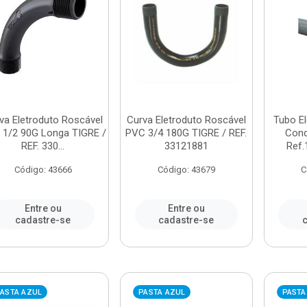
va Eletroduto Roscável
Curva Eletroduto Roscável
Tubo E
 1/2 90G Longa TIGRE /
PVC 3/4 180G TIGRE / REF.
Cond
REF. 330...
33121881
Ref.
Código: 43666
Código: 43679
C
Entre ou
Entre ou
cadastre-se
cadastre-se
c
ASTA AZUL
PASTA AZUL
PASTA