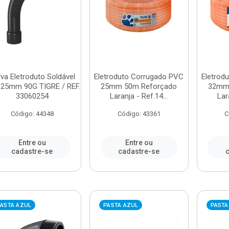
va Eletroduto Soldável
Eletroduto Corrugado PVC
Eletrod
25mm 90G TIGRE / REF.
25mm 50m Reforçado
32mm
33060254
Laranja - Ref.14...
Lar
Código: 44348
Código: 43361
C
Entre ou
Entre ou
cadastre-se
cadastre-se
c
ASTA AZUL
PASTA AZUL
PASTA