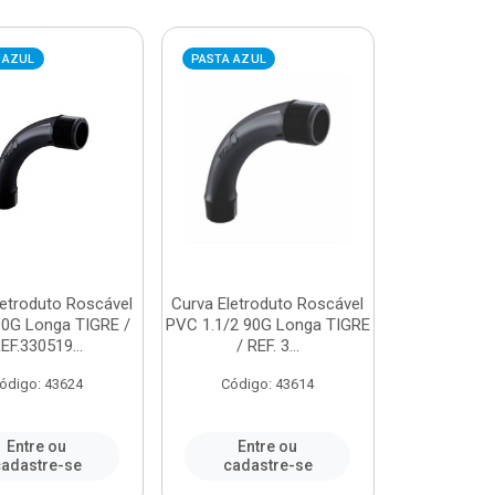
 AZUL
PASTA AZUL
letroduto Roscável
Curva Eletroduto Roscável
0G Longa TIGRE /
PVC 1.1/2 90G Longa TIGRE
EF.330519...
/ REF. 3...
ódigo: 43624
Código: 43614
Entre ou
Entre ou
adastre-se
cadastre-se