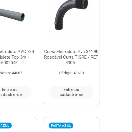
letroduto PVC 3/4
Curva Eletroduto Pvc 3/4 90
ulete Top 3m -
Roscável Curta TIGRE / REF.
16002046 - TI...
3305...
ódigo: 44067
Código: 43610
Entre ou
Entre ou
adastre-se
cadastre-se
 AZUL
PASTA AZUL