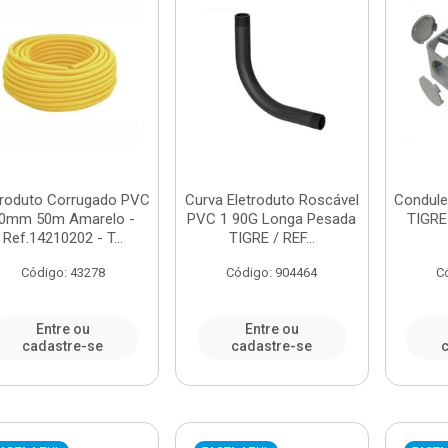
troduto Corrugado PVC
Curva Eletroduto Roscável
Condule
0mm 50m Amarelo -
PVC 1 90G Longa Pesada
TIGRE
Ref.14210202 - T...
TIGRE / REF...
Código: 43278
Código: 904464
C
Entre ou
Entre ou
cadastre-se
cadastre-se
c