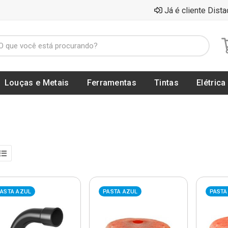
Já é cliente Dista
Louças e Metais
Ferramentas
Tintas
Elétrica
ASTA AZUL
PASTA AZUL
PASTA