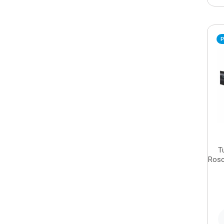
P
T
Rosc