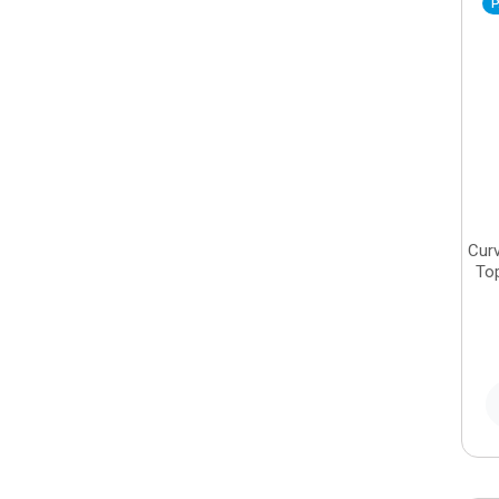
P
Curv
To