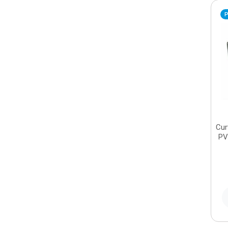
P
Cur
PV