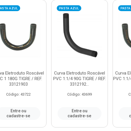
ASTA AZUL
PASTA AZUL
PASTA
va Eletroduto Roscável
Curva Eletroduto Roscável
Curva E
C 1 180G TIGRE / REF.
PVC 1.1/4 90G TIGRE / REF.
PVC 1.1/
33121903
3312192...
Código: 43722
Código: 43699
C
Entre ou
Entre ou
cadastre-se
cadastre-se
c