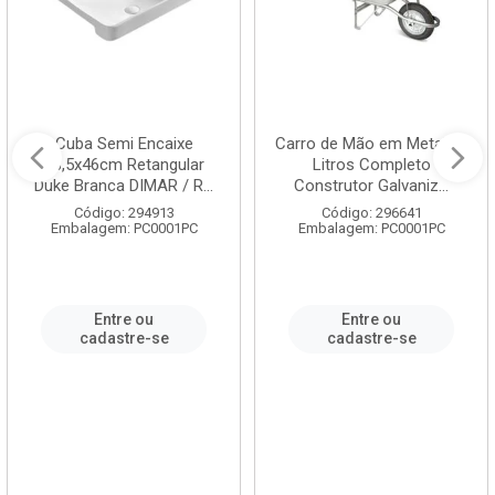
Cuba Semi Encaixe
Carro de Mão em Metal 60
58,5x46cm Retangular
Litros Completo
Duke Branca DIMAR / R...
Construtor Galvaniz...
Código: 294913
Código: 296641
Embalagem: PC0001PC
Embalagem: PC0001PC
Entre ou
Entre ou
cadastre-se
cadastre-se