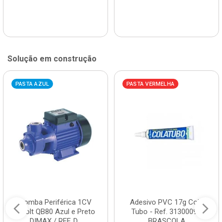
Solução em construção
PASTA AZUL
PASTA VERMELHA
Bomba Periférica 1CV
Adesivo PVC 17g Cola
Bivolt QB80 Azul e Preto
Tubo - Ref. 3130009 -
DIMAX / REF. D...
BRASCOLA