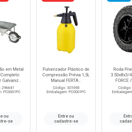
ão em Metal
Pulverizador Plástico de
Roda Pne
s Completo
Compressão Prévia 1,5L
3.50x8x3/4
 Galvaniz...
Manual FERTA...
FORCE /
: 296641
Código: 301693
Código:
: PC0001PC
Embalagem: PC0001PC
Embalagem
re ou
Entre ou
Entr
tre-se
cadastre-se
cadas