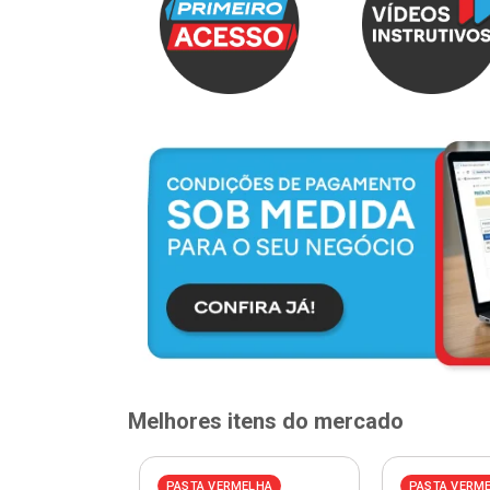
Melhores itens do mercado
ELHA
PASTA VERMELHA
PASTA VERM