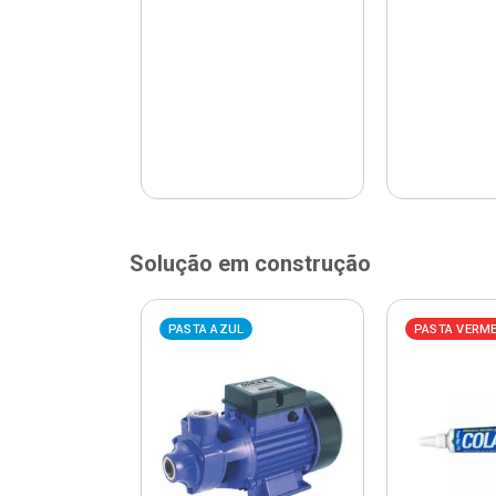
Solução em construção
ELHA
PASTA AZUL
PASTA VERM