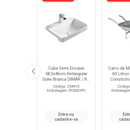
 Nivela Piso
Cuba Semi Encaixe
Carro de M
0 Peças Eco
58,5x46cm Retangular
60 Litro
TAG / REF...
Duke Branca DIMAR / R...
Construtor
: 982306
Código: 294913
Código
m: PT0050PC
Embalagem: PC0001PC
Embalagem
re ou
Entre ou
Ent
stre-se
cadastre-se
cadas