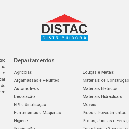
Departamentos
tac
 no
Agrícolas
Louças e Metais
o o
gar
Argamassas e Rejuntes
Materiais de Construçã
 de
Automotivos
Materiais Elétricos
com
Decoração
Materiais Hidráulicos
EPI e Sinalização
Móveis
Ferramentas e Máquinas
Pisos e Revestimentos
Higiene
Portas, Janelas e Ferra
Iluminação
Tecnologia e Segurança