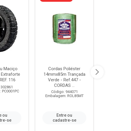
u Maciço
Cordas Poliéster
Furadeira de
 Extraforte
14mmx85m Trançada
Polegadas 
REF. 116
Verde - Ref.447 -
Velocidad
CORDAS ...
 302861
Código:
: PC0001PC
Embalagem:
Código: 944071
Embalagem: ROL85MT
e ou
Entre ou
Entr
tre-se
cadastre-se
cadast