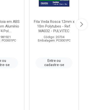
 Boia em ABS
Fita Veda Rosca 12mm x
Tê Soldável
em Alumínio
10m Polytubes - Ref.
Ref.222002
4 Pol....
MA032 - PULVITEC
 981921
Código: 20734
Código:
: PC0001PC
Embalagem: PC0001PC
Embalagem:
e ou
Entre ou
Entr
tre-se
cadastre-se
cadast