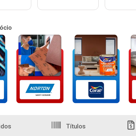
ócio
idos
Títulos