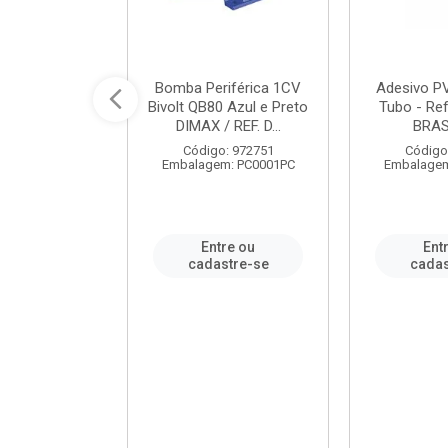
ável em PVC
Bomba Periférica 1CV
Adesivo P
ORTLEV / REF.
Bivolt QB80 Azul e Preto
Tubo - Ref
10129
DIMAX / REF. D...
BRA
: 995336
Código: 972751
Código
m: PC0001PC
Embalagem: PC0001PC
Embalagem
re ou
Entre ou
Ent
stre-se
cadastre-se
cadas