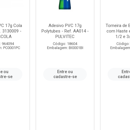
VC 17g Cola
Adesivo PVC 17g
Torneira de
. 3130009 -
Polytubes - Ref. AA014 -
com Haste 
SCOLA
PULVITEC
1/2 e 3/
: 964094
Código: 18604
Código:
: PC0001PC
Embalagem: BI0001BI
Embalagem
re ou
Entre ou
Entr
tre-se
cadastre-se
cadas