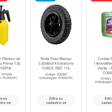
r Plástico de
Roda Pneu Maciço
Cordas P
 Prévia 1,5L
3.50x8x3/4 Extraforte
14mmx85m
FERTA...
FORCE /REF. 116
Verde - 
CORDA
: 301693
Código: 302861
: PC0001PC
Embalagem: PC0001PC
Código:
Embalagem
re ou
Entre ou
Entr
tre-se
cadastre-se
cadas