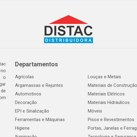
Departamentos
tac
 no
Agrícolas
Louças e Metais
o o
gar
Argamassas e Rejuntes
Materiais de Construçã
 de
Automotivos
Materiais Elétricos
com
Decoração
Materiais Hidráulicos
EPI e Sinalização
Móveis
Ferramentas e Máquinas
Pisos e Revestimentos
Higiene
Portas, Janelas e Ferra
Iluminação
Tecnologia e Segurança