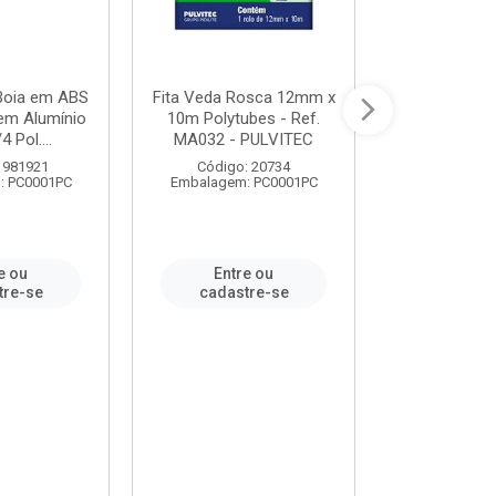
 Boia em ABS
Fita Veda Rosca 12mm x
Tê Soldável
em Alumínio
10m Polytubes - Ref.
Ref.222002
4 Pol....
MA032 - PULVITEC
 981921
Código: 20734
Código:
: PC0001PC
Embalagem: PC0001PC
Embalagem:
e ou
Entre ou
Entr
tre-se
cadastre-se
cadast