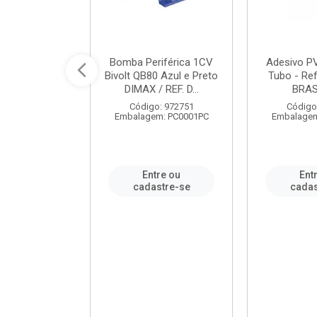
ável em PVC
Bomba Periférica 1CV
Adesivo P
ORTLEV / REF.
Bivolt QB80 Azul e Preto
Tubo - Ref
10129
DIMAX / REF. D...
BRA
: 995336
Código: 972751
Código
m: PC0001PC
Embalagem: PC0001PC
Embalagem
re ou
Entre ou
Ent
stre-se
cadastre-se
cadas