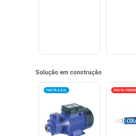
Solução em construção
ELHA
PASTA AZUL
PASTA VERM