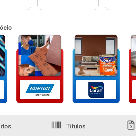
ócio
idos
Títulos