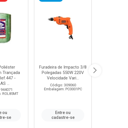
oliéster
Furadeira de Impacto 3/8
Tomada em B
 Trançada
Polegadas 550W 220V
2P+T 20A Ne
Ref.447 -
Velocidade Vari...
/ REF. 
S ...
Código: 309060
Código:
Embalagem: PC0001PC
Embalagem:
 944071
: ROL85MT
e ou
Entre ou
Entr
tre-se
cadastre-se
cadast