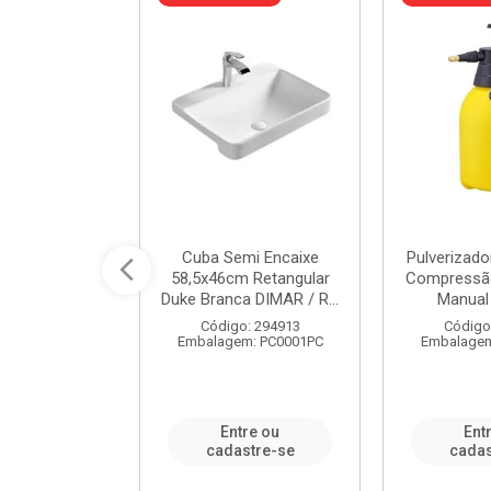
 Rede Aço
Cuba Semi Encaixe
Pulverizado
0 Zincado 12
58,5x46cm Retangular
Compressão
f.91610 - ...
Duke Branca DIMAR / R...
Manual 
o: 18790
Código: 294913
Código
m: SC0012PA
Embalagem: PC0001PC
Embalagem
re ou
Entre ou
Ent
stre-se
cadastre-se
cadas