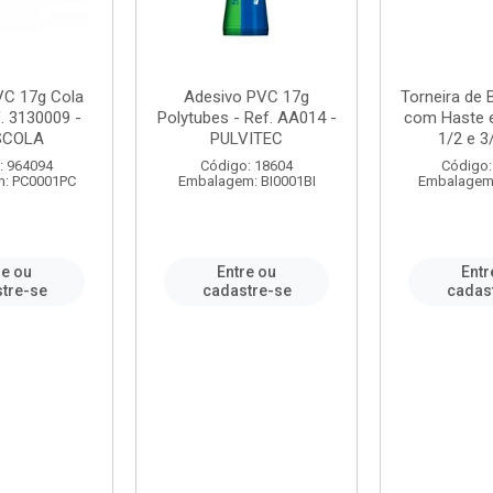
VC 17g Cola
Adesivo PVC 17g
Torneira de
. 3130009 -
Polytubes - Ref. AA014 -
com Haste 
SCOLA
PULVITEC
1/2 e 3/
: 964094
Código: 18604
Código:
: PC0001PC
Embalagem: BI0001BI
Embalagem
re ou
Entre ou
Entr
tre-se
cadastre-se
cadas