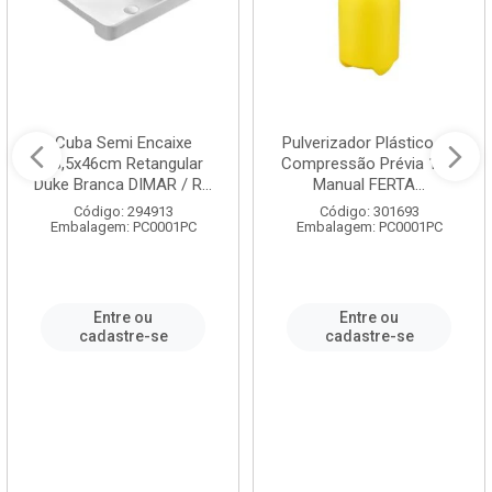
Cuba Semi Encaixe
Pulverizador Plástico de
58,5x46cm Retangular
Compressão Prévia 1,5L
Duke Branca DIMAR / R...
Manual FERTA...
Código: 294913
Código: 301693
Embalagem: PC0001PC
Embalagem: PC0001PC
Entre ou
Entre ou
cadastre-se
cadastre-se