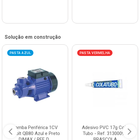
Solução em construção
PASTA AZUL
PASTA VERMELHA
Bomba Periférica 1CV
Adesivo PVC 17g Cola
Bivolt QB80 Azul e Preto
Tubo - Ref. 3130009 -
DIMAX / REF. D...
BRASCOLA