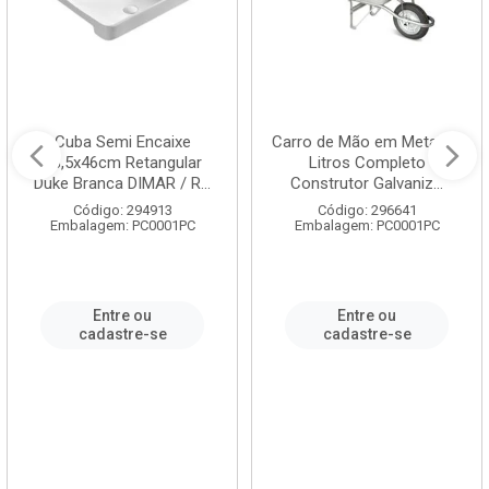
Cuba Semi Encaixe
Carro de Mão em Metal 60
58,5x46cm Retangular
Litros Completo
Duke Branca DIMAR / R...
Construtor Galvaniz...
Código: 294913
Código: 296641
Embalagem: PC0001PC
Embalagem: PC0001PC
Entre ou
Entre ou
cadastre-se
cadastre-se