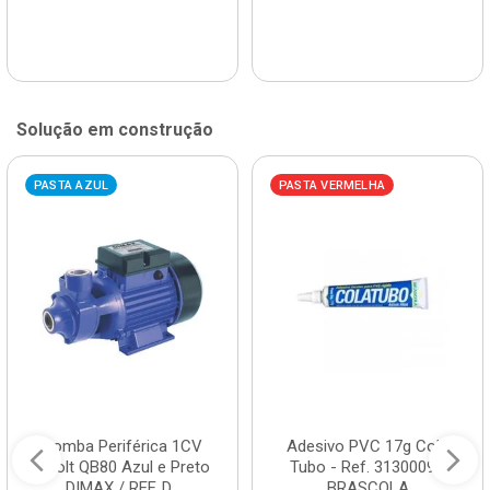
Solução em construção
PASTA AZUL
PASTA VERMELHA
Bomba Periférica 1CV
Adesivo PVC 17g Cola
Bivolt QB80 Azul e Preto
Tubo - Ref. 3130009 -
DIMAX / REF. D...
BRASCOLA