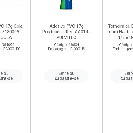
VC 17g Cola
Adesivo PVC 17g
Torneira de
. 3130009 -
Polytubes - Ref. AA014 -
com Haste 
SCOLA
PULVITEC
1/2 e 3/
: 964094
Código: 18604
Código:
: PC0001PC
Embalagem: BI0001BI
Embalagem
re ou
Entre ou
Entr
tre-se
cadastre-se
cadas