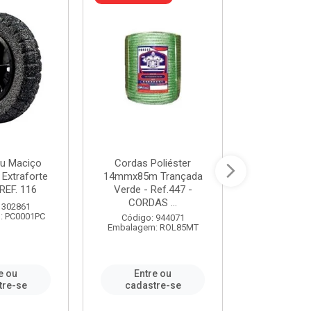
u Maciço
Cordas Poliéster
Furadeira de
 Extraforte
14mmx85m Trançada
Polegadas 
REF. 116
Verde - Ref.447 -
Velocidad
CORDAS ...
 302861
Código:
: PC0001PC
Embalagem:
Código: 944071
Embalagem: ROL85MT
e ou
Entre ou
Entr
tre-se
cadastre-se
cadast