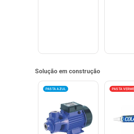
Solução em construção
ELHA
PASTA AZUL
PASTA VERM