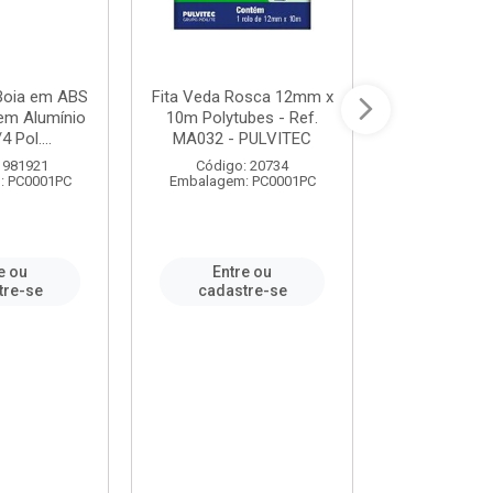
 Boia em ABS
Fita Veda Rosca 12mm x
Tê Soldável
em Alumínio
10m Polytubes - Ref.
Ref.222002
4 Pol....
MA032 - PULVITEC
 981921
Código: 20734
Código:
: PC0001PC
Embalagem: PC0001PC
Embalagem:
e ou
Entre ou
Entr
tre-se
cadastre-se
cadast