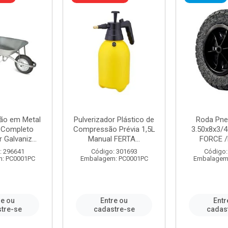
ão em Metal
Pulverizador Plástico de
Roda Pne
s Completo
Compressão Prévia 1,5L
3.50x8x3/4
 Galvaniz...
Manual FERTA...
FORCE /
: 296641
Código: 301693
Código:
: PC0001PC
Embalagem: PC0001PC
Embalagem
re ou
Entre ou
Entr
tre-se
cadastre-se
cadas