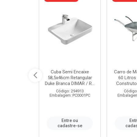
 Nivela Piso
Cuba Semi Encaixe
Carro de M
0 Peças Eco
58,5x46cm Retangular
60 Litro
TAG / REF...
Duke Branca DIMAR / R...
Construtor
: 982306
Código: 294913
Código
m: PT0050PC
Embalagem: PC0001PC
Embalagem
re ou
Entre ou
Ent
stre-se
cadastre-se
cadas