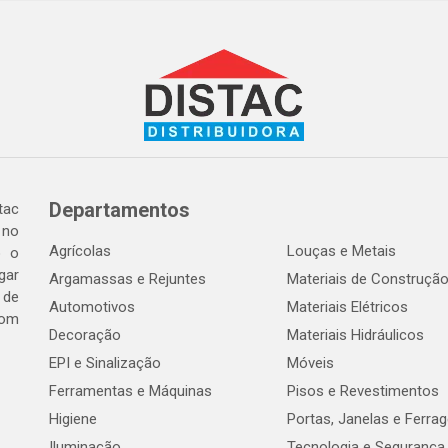
Departamentos
tac
 no
Agrícolas
Louças e Metais
o o
gar
Argamassas e Rejuntes
Materiais de Construçã
 de
Automotivos
Materiais Elétricos
com
Decoração
Materiais Hidráulicos
EPI e Sinalização
Móveis
Ferramentas e Máquinas
Pisos e Revestimentos
Higiene
Portas, Janelas e Ferra
Iluminação
Tecnologia e Segurança