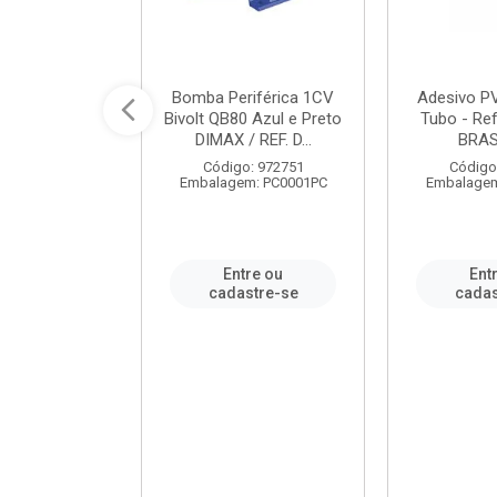
ável em PVC
Bomba Periférica 1CV
Adesivo P
ORTLEV / REF.
Bivolt QB80 Azul e Preto
Tubo - Ref
10129
DIMAX / REF. D...
BRA
: 995336
Código: 972751
Código
m: PC0001PC
Embalagem: PC0001PC
Embalagem
re ou
Entre ou
Ent
stre-se
cadastre-se
cadas