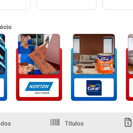
ócio
idos
Títulos