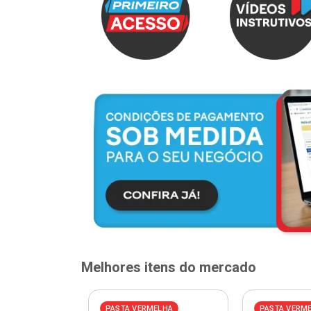
Melhores itens do mercado
ELHA
PASTA VERMELHA
PASTA VERM