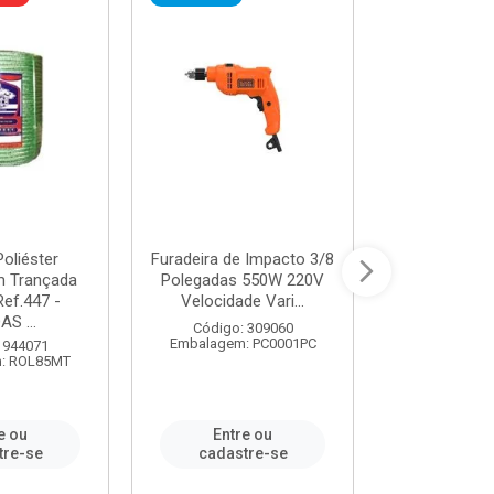
oliéster
Furadeira de Impacto 3/8
Tomada em B
 Trançada
Polegadas 550W 220V
2P+T 20A Ne
Ref.447 -
Velocidade Vari...
/ REF. 
S ...
Código: 309060
Código:
Embalagem: PC0001PC
Embalagem:
 944071
: ROL85MT
e ou
Entre ou
Entr
tre-se
cadastre-se
cadast