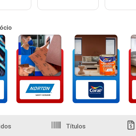
ócio
idos
Títulos