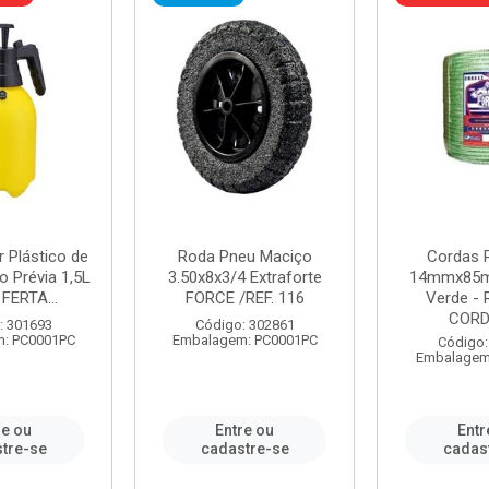
r Plástico de
Roda Pneu Maciço
Cordas P
 Prévia 1,5L
3.50x8x3/4 Extraforte
14mmx85m
FERTA...
FORCE /REF. 116
Verde - 
CORDA
: 301693
Código: 302861
: PC0001PC
Embalagem: PC0001PC
Código:
Embalagem
re ou
Entre ou
Entr
tre-se
cadastre-se
cadas