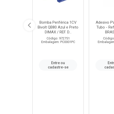
ável em PVC
Bomba Periférica 1CV
Adesivo P
ORTLEV / REF.
Bivolt QB80 Azul e Preto
Tubo - Ref
10129
DIMAX / REF. D...
BRA
: 995336
Código: 972751
Código
m: PC0001PC
Embalagem: PC0001PC
Embalagem
re ou
Entre ou
Ent
stre-se
cadastre-se
cadas