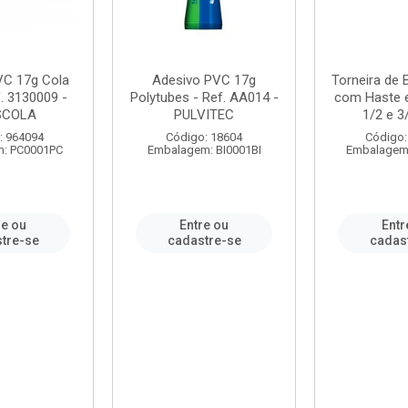
VC 17g Cola
Adesivo PVC 17g
Torneira de
. 3130009 -
Polytubes - Ref. AA014 -
com Haste 
SCOLA
PULVITEC
1/2 e 3/
: 964094
Código: 18604
Código:
: PC0001PC
Embalagem: BI0001BI
Embalagem
re ou
Entre ou
Entr
tre-se
cadastre-se
cadas