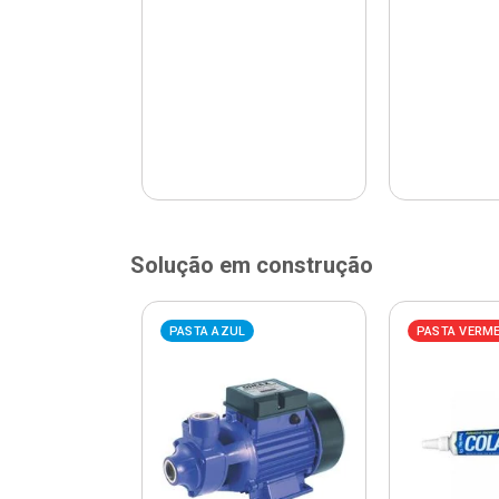
Solução em construção
ELHA
PASTA AZUL
PASTA VERM