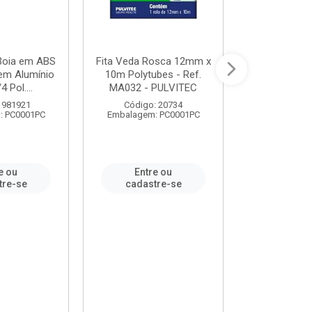
 Boia em ABS
Fita Veda Rosca 12mm x
Tê Soldável
em Alumínio
10m Polytubes - Ref.
Ref.222002
4 Pol....
MA032 - PULVITEC
 981921
Código: 20734
Código:
: PC0001PC
Embalagem: PC0001PC
Embalagem:
e ou
Entre ou
Entr
tre-se
cadastre-se
cadast