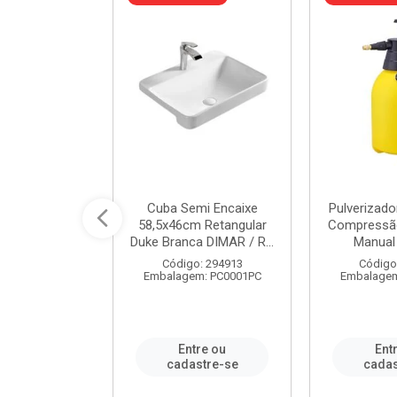
 Rede Aço
Cuba Semi Encaixe
Pulverizado
0 Zincado 12
58,5x46cm Retangular
Compressão
f.91610 - ...
Duke Branca DIMAR / R...
Manual 
o: 18790
Código: 294913
Código
m: SC0012PA
Embalagem: PC0001PC
Embalagem
re ou
Entre ou
Ent
stre-se
cadastre-se
cadas