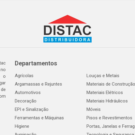
Departamentos
tac
 no
Agrícolas
Louças e Metais
o o
gar
Argamassas e Rejuntes
Materiais de Construçã
 de
Automotivos
Materiais Elétricos
com
Decoração
Materiais Hidráulicos
EPI e Sinalização
Móveis
Ferramentas e Máquinas
Pisos e Revestimentos
Higiene
Portas, Janelas e Ferra
Iluminação
Tecnologia e Segurança