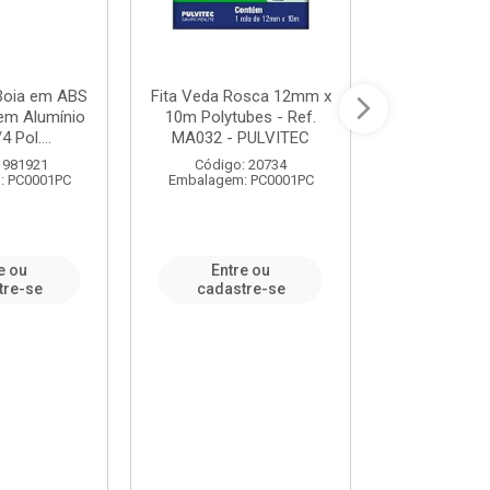
 Boia em ABS
Fita Veda Rosca 12mm x
Tê Soldável
em Alumínio
10m Polytubes - Ref.
Ref.222002
4 Pol....
MA032 - PULVITEC
 981921
Código: 20734
Código:
: PC0001PC
Embalagem: PC0001PC
Embalagem:
e ou
Entre ou
Entr
tre-se
cadastre-se
cadast