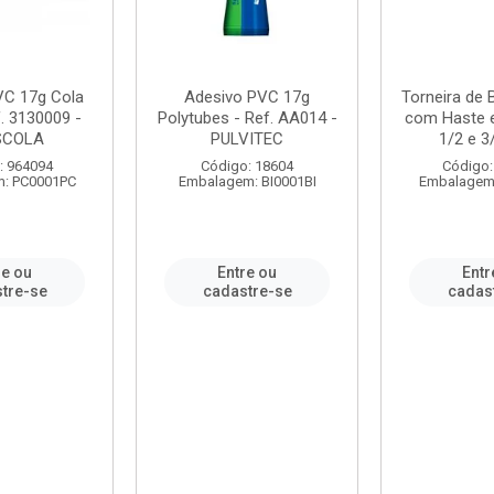
VC 17g Cola
Adesivo PVC 17g
Torneira de
. 3130009 -
Polytubes - Ref. AA014 -
com Haste 
SCOLA
PULVITEC
1/2 e 3/
: 964094
Código: 18604
Código:
: PC0001PC
Embalagem: BI0001BI
Embalagem
re ou
Entre ou
Entr
tre-se
cadastre-se
cadas