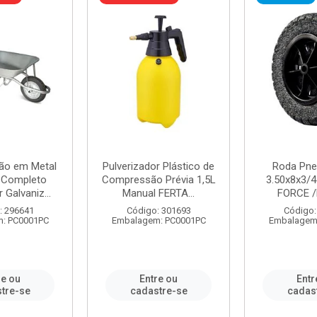
ão em Metal
Pulverizador Plástico de
Roda Pne
s Completo
Compressão Prévia 1,5L
3.50x8x3/4
 Galvaniz...
Manual FERTA...
FORCE /
: 296641
Código: 301693
Código:
: PC0001PC
Embalagem: PC0001PC
Embalagem
re ou
Entre ou
Entr
tre-se
cadastre-se
cadas