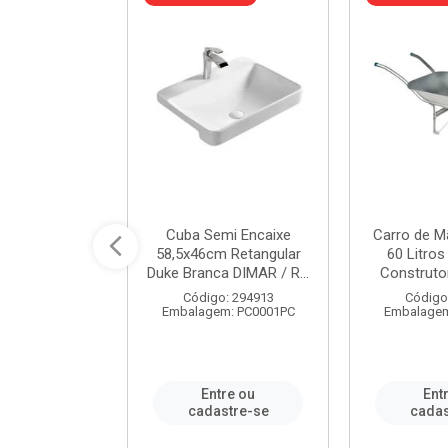
 Nivela Piso
Cuba Semi Encaixe
Carro de M
0 Peças Eco
58,5x46cm Retangular
60 Litro
TAG / REF...
Duke Branca DIMAR / R...
Construtor
: 982306
Código: 294913
Código
m: PT0050PC
Embalagem: PC0001PC
Embalagem
re ou
Entre ou
Ent
stre-se
cadastre-se
cadas