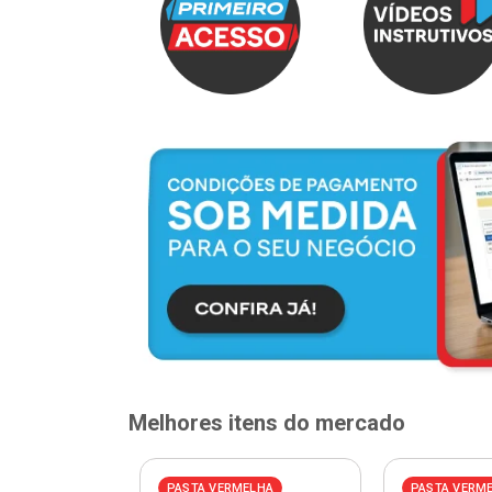
Melhores itens do mercado
ELHA
PASTA VERMELHA
PASTA VERM