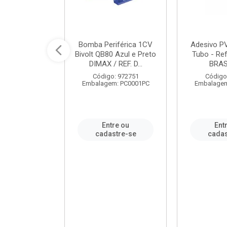
ável em PVC
Bomba Periférica 1CV
Adesivo P
ORTLEV / REF.
Bivolt QB80 Azul e Preto
Tubo - Ref
10129
DIMAX / REF. D...
BRA
: 995336
Código: 972751
Código
m: PC0001PC
Embalagem: PC0001PC
Embalagem
re ou
Entre ou
Ent
stre-se
cadastre-se
cadas