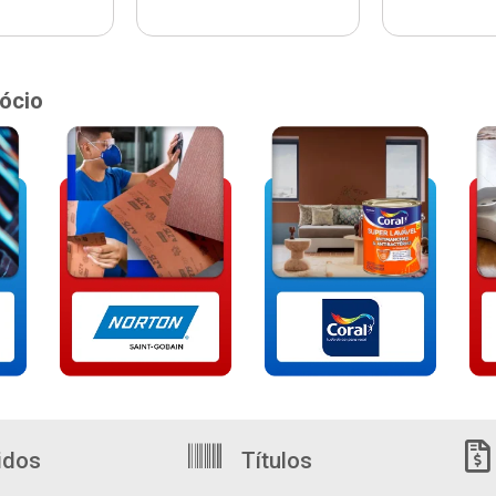
ócio
idos
Títulos