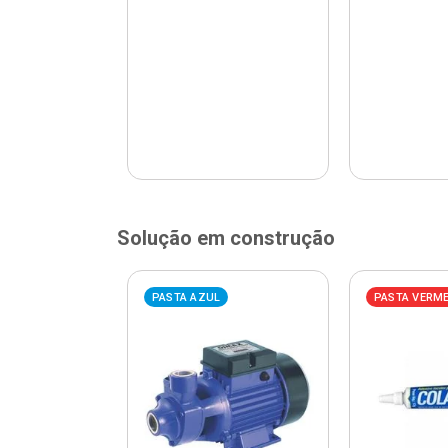
Solução em construção
ELHA
PASTA AZUL
PASTA VERM