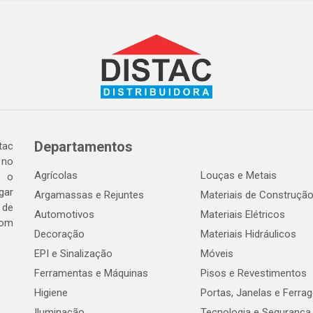
Departamentos
tac
 no
Agrícolas
Louças e Metais
o o
gar
Argamassas e Rejuntes
Materiais de Construçã
 de
Automotivos
Materiais Elétricos
com
Decoração
Materiais Hidráulicos
EPI e Sinalização
Móveis
Ferramentas e Máquinas
Pisos e Revestimentos
Higiene
Portas, Janelas e Ferra
Iluminação
Tecnologia e Segurança