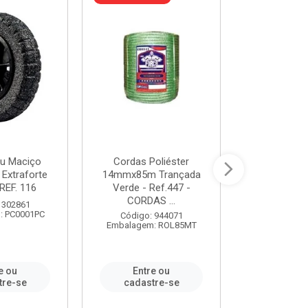
u Maciço
Cordas Poliéster
Furadeira de
 Extraforte
14mmx85m Trançada
Polegadas 
REF. 116
Verde - Ref.447 -
Velocidad
CORDAS ...
 302861
Código:
: PC0001PC
Embalagem:
Código: 944071
Embalagem: ROL85MT
e ou
Entre ou
Entr
tre-se
cadastre-se
cadast