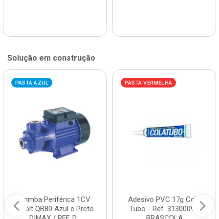
Solução em construção
PASTA AZUL
PASTA VERMELHA
Bomba Periférica 1CV
Adesivo PVC 17g Cola
Bivolt QB80 Azul e Preto
Tubo - Ref. 3130009 -
DIMAX / REF. D...
BRASCOLA