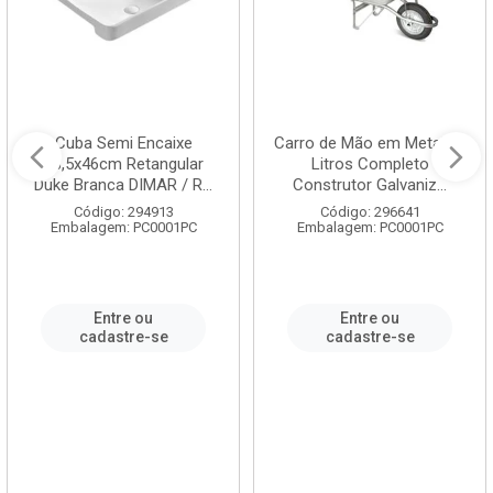
Cuba Semi Encaixe
Carro de Mão em Metal 60
58,5x46cm Retangular
Litros Completo
Duke Branca DIMAR / R...
Construtor Galvaniz...
Código: 294913
Código: 296641
Embalagem: PC0001PC
Embalagem: PC0001PC
Entre ou
Entre ou
cadastre-se
cadastre-se