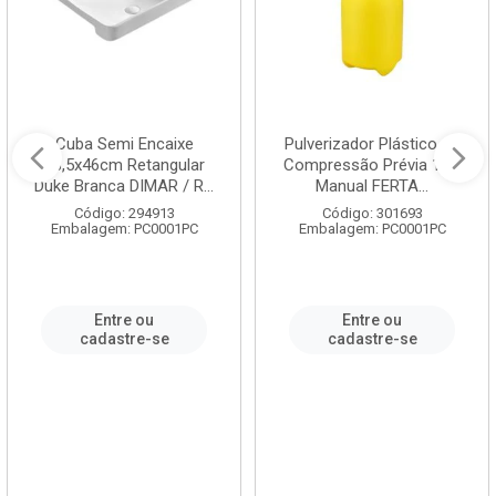
Cuba Semi Encaixe
Pulverizador Plástico de
58,5x46cm Retangular
Compressão Prévia 1,5L
Duke Branca DIMAR / R...
Manual FERTA...
Código: 294913
Código: 301693
Embalagem: PC0001PC
Embalagem: PC0001PC
Entre ou
Entre ou
cadastre-se
cadastre-se