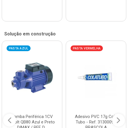
Solução em construção
PASTA AZUL
PASTA VERMELHA
Bomba Periférica 1CV
Adesivo PVC 17g Cola
Bivolt QB80 Azul e Preto
Tubo - Ref. 3130009 -
DIMAX / REF. D...
BRASCOLA