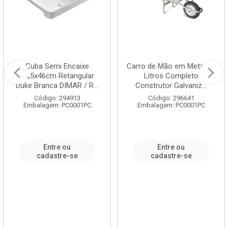
Cuba Semi Encaixe
Carro de Mão em Metal 60
58,5x46cm Retangular
Litros Completo
Duke Branca DIMAR / R...
Construtor Galvaniz...
Código: 294913
Código: 296641
Embalagem: PC0001PC
Embalagem: PC0001PC
Entre ou
Entre ou
cadastre-se
cadastre-se