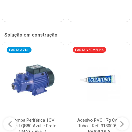
Solução em construção
PASTA AZUL
PASTA VERMELHA
Bomba Periférica 1CV
Adesivo PVC 17g Cola
Bivolt QB80 Azul e Preto
Tubo - Ref. 3130009 -
DIMAX / REF. D...
BRASCOLA