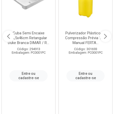
Cuba Semi Encaixe
Pulverizador Plástico de
58,5x46cm Retangular
Compressão Prévia 1,5L
Duke Branca DIMAR / R...
Manual FERTA...
Código: 294913
Código: 301693
Embalagem: PC0001PC
Embalagem: PC0001PC
Entre ou
Entre ou
cadastre-se
cadastre-se