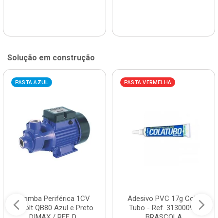
Solução em construção
PASTA AZUL
PASTA VERMELHA
Bomba Periférica 1CV
Adesivo PVC 17g Cola
Bivolt QB80 Azul e Preto
Tubo - Ref. 3130009 -
DIMAX / REF. D...
BRASCOLA