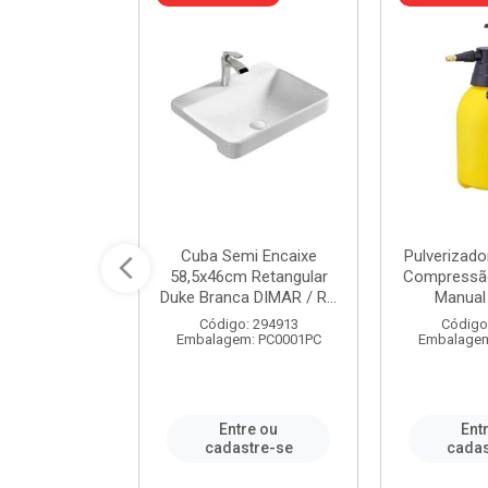
 Rede Aço
Cuba Semi Encaixe
Pulverizado
0 Zincado 12
58,5x46cm Retangular
Compressão
f.91610 - ...
Duke Branca DIMAR / R...
Manual 
o: 18790
Código: 294913
Código
m: SC0012PA
Embalagem: PC0001PC
Embalagem
re ou
Entre ou
Ent
stre-se
cadastre-se
cadas