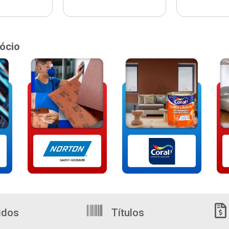
ócio
idos
Títulos