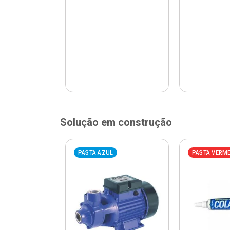
Solução em construção
ELHA
PASTA AZUL
PASTA VERM