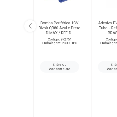
ável em PVC
Bomba Periférica 1CV
Adesivo P
ORTLEV / REF.
Bivolt QB80 Azul e Preto
Tubo - Ref
10129
DIMAX / REF. D...
BRA
: 995336
Código: 972751
Código
m: PC0001PC
Embalagem: PC0001PC
Embalagem
re ou
Entre ou
Ent
stre-se
cadastre-se
cadas