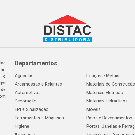
Departamentos
tac
 no
Agrícolas
Louças e Metais
o o
gar
Argamassas e Rejuntes
Materiais de Construçã
 de
Automotivos
Materiais Elétricos
com
Decoração
Materiais Hidráulicos
EPI e Sinalização
Móveis
Ferramentas e Máquinas
Pisos e Revestimentos
Higiene
Portas, Janelas e Ferra
Iluminação
Tecnologia e Segurança