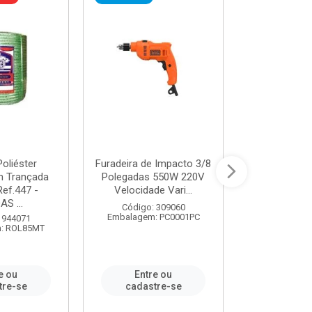
oliéster
Furadeira de Impacto 3/8
Tomada em B
 Trançada
Polegadas 550W 220V
2P+T 20A Ne
Ref.447 -
Velocidade Vari...
/ REF. 
S ...
Código: 309060
Código:
Embalagem: PC0001PC
Embalagem:
 944071
: ROL85MT
e ou
Entre ou
Entr
tre-se
cadastre-se
cadast