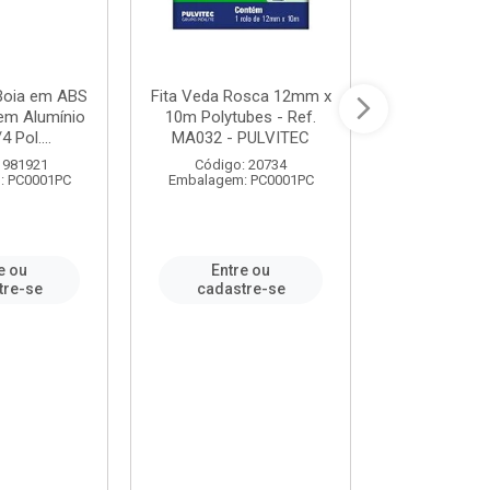
 Boia em ABS
Fita Veda Rosca 12mm x
Tê Soldável
em Alumínio
10m Polytubes - Ref.
Ref.222002
4 Pol....
MA032 - PULVITEC
 981921
Código: 20734
Código:
: PC0001PC
Embalagem: PC0001PC
Embalagem:
e ou
Entre ou
Entr
tre-se
cadastre-se
cadast