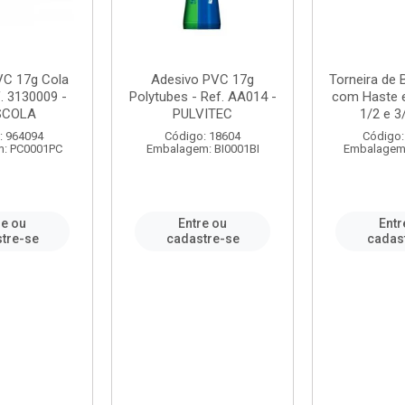
VC 17g Cola
Adesivo PVC 17g
Torneira de
. 3130009 -
Polytubes - Ref. AA014 -
com Haste 
SCOLA
PULVITEC
1/2 e 3/
: 964094
Código: 18604
Código:
: PC0001PC
Embalagem: BI0001BI
Embalagem
re ou
Entre ou
Entr
tre-se
cadastre-se
cadas