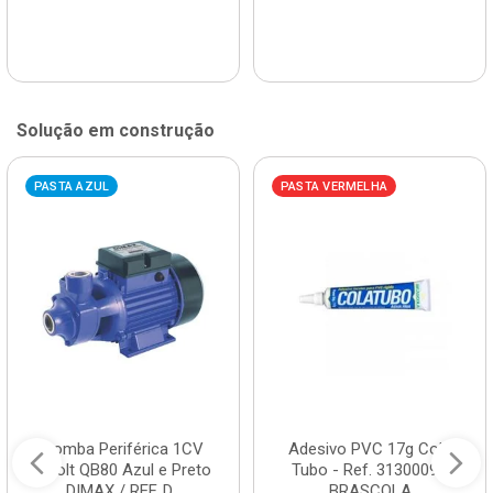
Solução em construção
PASTA AZUL
PASTA VERMELHA
Bomba Periférica 1CV
Adesivo PVC 17g Cola
Bivolt QB80 Azul e Preto
Tubo - Ref. 3130009 -
DIMAX / REF. D...
BRASCOLA