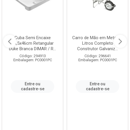
Cuba Semi Encaixe
Carro de Mão em Metal 60
58,5x46cm Retangular
Litros Completo
Duke Branca DIMAR / R...
Construtor Galvaniz...
Código: 294913
Código: 296641
Embalagem: PC0001PC
Embalagem: PC0001PC
Entre ou
Entre ou
cadastre-se
cadastre-se