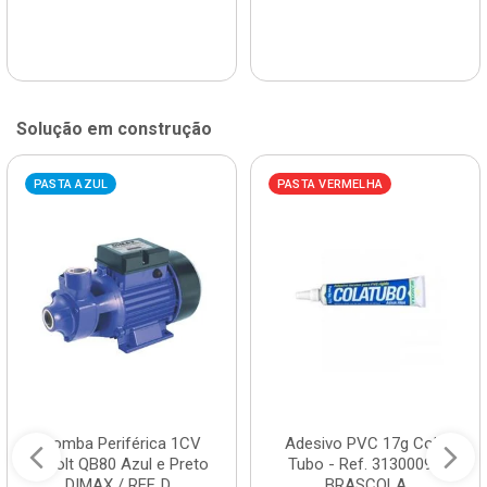
Solução em construção
PASTA AZUL
PASTA VERMELHA
Bomba Periférica 1CV
Adesivo PVC 17g Cola
Bivolt QB80 Azul e Preto
Tubo - Ref. 3130009 -
DIMAX / REF. D...
BRASCOLA