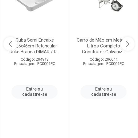
Cuba Semi Encaixe
Carro de Mão em Metal 60
58,5x46cm Retangular
Litros Completo
Duke Branca DIMAR / R...
Construtor Galvaniz...
Código: 294913
Código: 296641
Embalagem: PC0001PC
Embalagem: PC0001PC
Entre ou
Entre ou
cadastre-se
cadastre-se