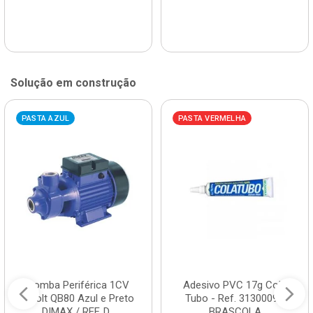
Solução em construção
PASTA AZUL
PASTA VERMELHA
Bomba Periférica 1CV
Adesivo PVC 17g Cola
Bivolt QB80 Azul e Preto
Tubo - Ref. 3130009 -
DIMAX / REF. D...
BRASCOLA