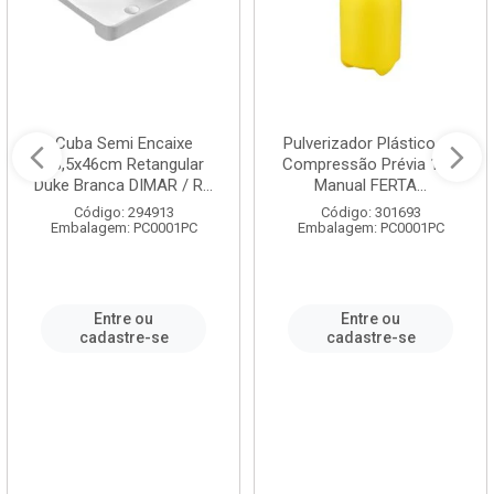
Cuba Semi Encaixe
Pulverizador Plástico de
58,5x46cm Retangular
Compressão Prévia 1,5L
Duke Branca DIMAR / R...
Manual FERTA...
Código: 294913
Código: 301693
Embalagem: PC0001PC
Embalagem: PC0001PC
Entre ou
Entre ou
cadastre-se
cadastre-se