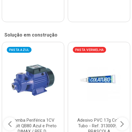
Solução em construção
PASTA AZUL
PASTA VERMELHA
Bomba Periférica 1CV
Adesivo PVC 17g Cola
Bivolt QB80 Azul e Preto
Tubo - Ref. 3130009 -
DIMAX / REF. D...
BRASCOLA