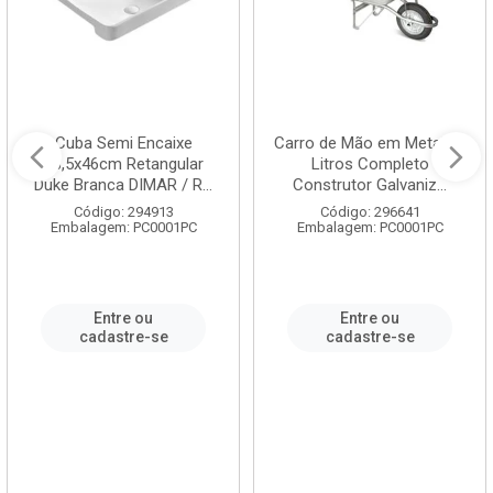
Cuba Semi Encaixe
Carro de Mão em Metal 60
58,5x46cm Retangular
Litros Completo
Duke Branca DIMAR / R...
Construtor Galvaniz...
Código: 294913
Código: 296641
Embalagem: PC0001PC
Embalagem: PC0001PC
Entre ou
Entre ou
cadastre-se
cadastre-se