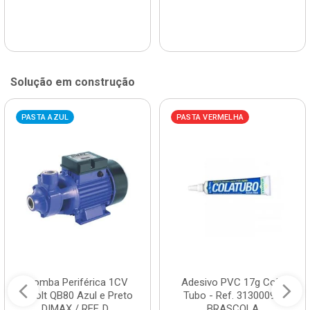
Solução em construção
PASTA AZUL
PASTA VERMELHA
Bomba Periférica 1CV
Adesivo PVC 17g Cola
Bivolt QB80 Azul e Preto
Tubo - Ref. 3130009 -
DIMAX / REF. D...
BRASCOLA