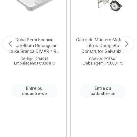
Cuba Semi Encaixe
Carro de Mão em Metal 60
58,5x46cm Retangular
Litros Completo
Duke Branca DIMAR / R...
Construtor Galvaniz...
Código: 294913
Código: 296641
Embalagem: PC0001PC
Embalagem: PC0001PC
Entre ou
Entre ou
cadastre-se
cadastre-se