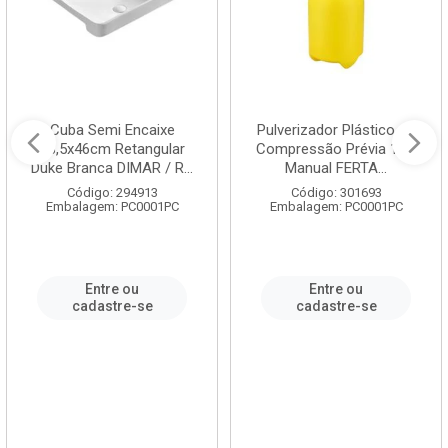
Cuba Semi Encaixe
Pulverizador Plástico de
58,5x46cm Retangular
Compressão Prévia 1,5L
Duke Branca DIMAR / R...
Manual FERTA...
Código: 294913
Código: 301693
Embalagem: PC0001PC
Embalagem: PC0001PC
Entre ou
Entre ou
cadastre-se
cadastre-se