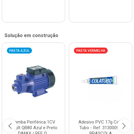
Solução em construção
PASTA AZUL
PASTA VERMELHA
Bomba Periférica 1CV
Adesivo PVC 17g Cola
Bivolt QB80 Azul e Preto
Tubo - Ref. 3130009 -
DIMAX / REF. D...
BRASCOLA