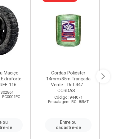
u Maciço
Cordas Poliéster
Furadeira de
 Extraforte
14mmx85m Trançada
Polegadas 
REF. 116
Verde - Ref.447 -
Velocidad
CORDAS ...
 302861
Código:
: PC0001PC
Embalagem:
Código: 944071
Embalagem: ROL85MT
e ou
Entre ou
Entr
tre-se
cadastre-se
cadast