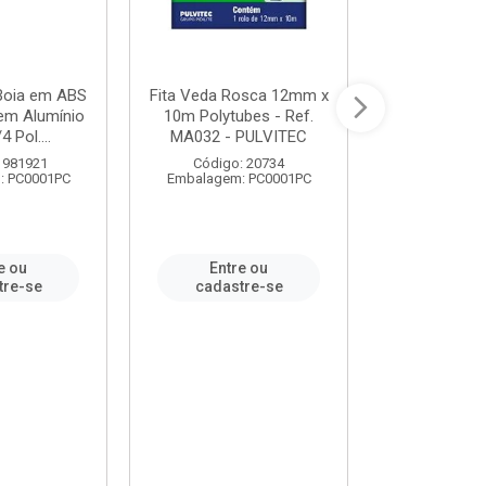
 Boia em ABS
Fita Veda Rosca 12mm x
Tê Soldável
em Alumínio
10m Polytubes - Ref.
Ref.222002
4 Pol....
MA032 - PULVITEC
 981921
Código: 20734
Código:
: PC0001PC
Embalagem: PC0001PC
Embalagem:
e ou
Entre ou
Entr
tre-se
cadastre-se
cadast