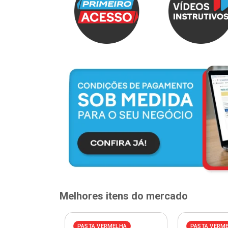
Melhores itens do mercado
ELHA
PASTA VERMELHA
PASTA VERM