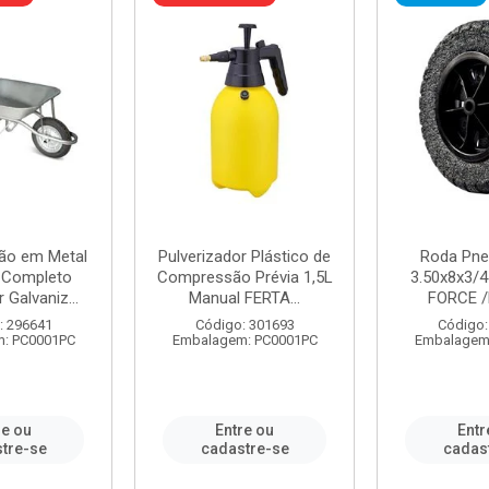
ão em Metal
Pulverizador Plástico de
Roda Pne
s Completo
Compressão Prévia 1,5L
3.50x8x3/4
 Galvaniz...
Manual FERTA...
FORCE /
: 296641
Código: 301693
Código:
: PC0001PC
Embalagem: PC0001PC
Embalagem
re ou
Entre ou
Entr
tre-se
cadastre-se
cadas