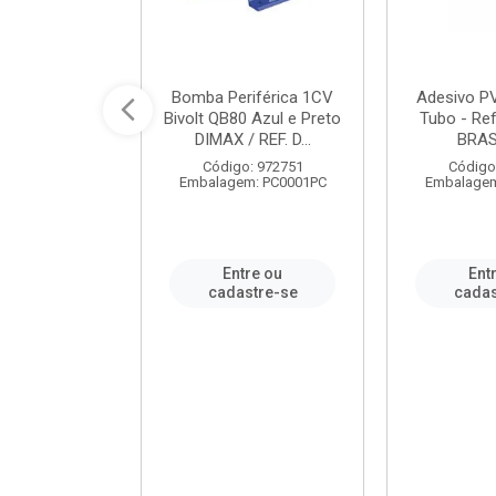
ável em PVC
Bomba Periférica 1CV
Adesivo P
ORTLEV / REF.
Bivolt QB80 Azul e Preto
Tubo - Ref
10129
DIMAX / REF. D...
BRA
: 995336
Código: 972751
Código
m: PC0001PC
Embalagem: PC0001PC
Embalagem
re ou
Entre ou
Ent
stre-se
cadastre-se
cadas