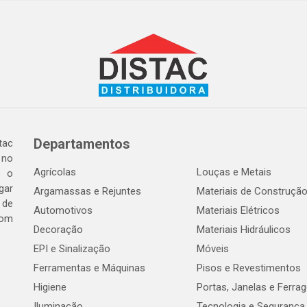
Departamentos
tac
 no
Agrícolas
Louças e Metais
o o
gar
Argamassas e Rejuntes
Materiais de Construçã
 de
Automotivos
Materiais Elétricos
com
Decoração
Materiais Hidráulicos
EPI e Sinalização
Móveis
Ferramentas e Máquinas
Pisos e Revestimentos
Higiene
Portas, Janelas e Ferra
Iluminação
Tecnologia e Segurança