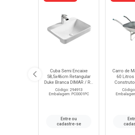
 Nivela Piso
Cuba Semi Encaixe
Carro de M
0 Peças Eco
58,5x46cm Retangular
60 Litro
TAG / REF...
Duke Branca DIMAR / R...
Construtor
: 982306
Código: 294913
Código
m: PT0050PC
Embalagem: PC0001PC
Embalagem
re ou
Entre ou
Ent
stre-se
cadastre-se
cadas