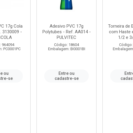
VC 17g Cola
Adesivo PVC 17g
Torneira de
. 3130009 -
Polytubes - Ref. AA014 -
com Haste 
SCOLA
PULVITEC
1/2 e 3/
: 964094
Código: 18604
Código:
: PC0001PC
Embalagem: BI0001BI
Embalagem
re ou
Entre ou
Entr
tre-se
cadastre-se
cadas