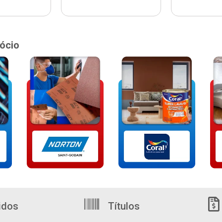
ócio
idos
Títulos