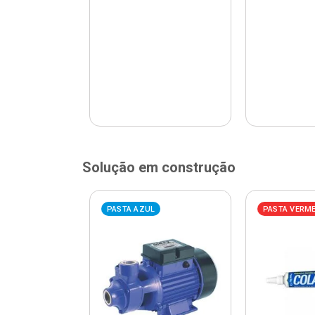
Solução em construção
ELHA
PASTA AZUL
PASTA VERM