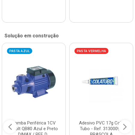
Solução em construção
PASTA AZUL
PASTA VERMELHA
Bomba Periférica 1CV
Adesivo PVC 17g Cola
Bivolt QB80 Azul e Preto
Tubo - Ref. 3130009 -
DIMAX / REF. D...
BRASCOLA