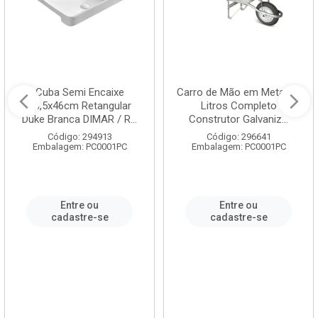
Cuba Semi Encaixe
Carro de Mão em Metal 60
58,5x46cm Retangular
Litros Completo
Duke Branca DIMAR / R...
Construtor Galvaniz...
Código: 294913
Código: 296641
Embalagem: PC0001PC
Embalagem: PC0001PC
Entre ou
Entre ou
cadastre-se
cadastre-se