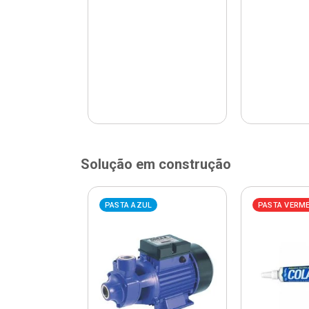
Solução em construção
ELHA
PASTA AZUL
PASTA VERM