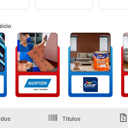
ócio
idos
Títulos