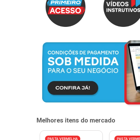
Melhores itens do mercado
ELHA
PASTA VERMELHA
PASTA VERM