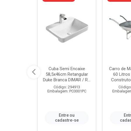
 Nivela Piso
Cuba Semi Encaixe
Carro de M
0 Peças Eco
58,5x46cm Retangular
60 Litro
TAG / REF...
Duke Branca DIMAR / R...
Construtor
: 982306
Código: 294913
Código
m: PT0050PC
Embalagem: PC0001PC
Embalagem
re ou
Entre ou
Ent
stre-se
cadastre-se
cadas