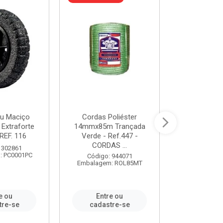
u Maciço
Cordas Poliéster
Furadeira de
 Extraforte
14mmx85m Trançada
Polegadas 
REF. 116
Verde - Ref.447 -
Velocidad
CORDAS ...
 302861
Código:
: PC0001PC
Embalagem:
Código: 944071
Embalagem: ROL85MT
e ou
Entre ou
Entr
tre-se
cadastre-se
cadast