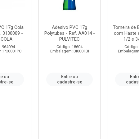
VC 17g Cola
Adesivo PVC 17g
Torneira de
. 3130009 -
Polytubes - Ref. AA014 -
com Haste 
SCOLA
PULVITEC
1/2 e 3/
: 964094
Código: 18604
Código:
: PC0001PC
Embalagem: BI0001BI
Embalagem
re ou
Entre ou
Entr
tre-se
cadastre-se
cadas