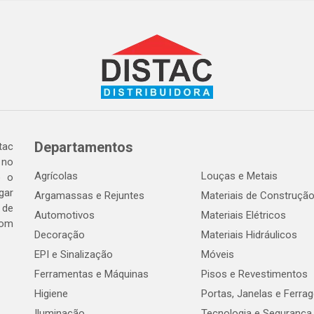
Departamentos
tac
 no
Agrícolas
Louças e Metais
o o
gar
Argamassas e Rejuntes
Materiais de Construçã
 de
Automotivos
Materiais Elétricos
com
Decoração
Materiais Hidráulicos
EPI e Sinalização
Móveis
Ferramentas e Máquinas
Pisos e Revestimentos
Higiene
Portas, Janelas e Ferra
Iluminação
Tecnologia e Segurança