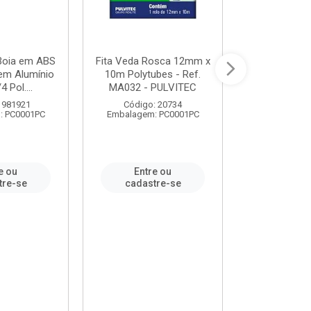
 Boia em ABS
Fita Veda Rosca 12mm x
Tê Soldável
em Alumínio
10m Polytubes - Ref.
Ref.222002
4 Pol....
MA032 - PULVITEC
 981921
Código: 20734
Código:
: PC0001PC
Embalagem: PC0001PC
Embalagem:
e ou
Entre ou
Entr
tre-se
cadastre-se
cadast