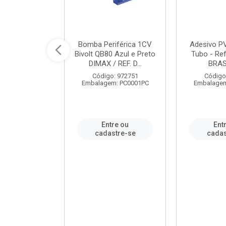
ável em PVC
Bomba Periférica 1CV
Adesivo P
ORTLEV / REF.
Bivolt QB80 Azul e Preto
Tubo - Ref
10129
DIMAX / REF. D...
BRA
: 995336
Código: 972751
Código
m: PC0001PC
Embalagem: PC0001PC
Embalagem
re ou
Entre ou
Ent
stre-se
cadastre-se
cadas