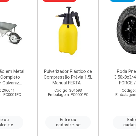
ão em Metal
Pulverizador Plástico de
Roda Pne
s Completo
Compressão Prévia 1,5L
3.50x8x3/4
 Galvaniz...
Manual FERTA...
FORCE /
: 296641
Código: 301693
Código:
: PC0001PC
Embalagem: PC0001PC
Embalagem
re ou
Entre ou
Entr
tre-se
cadastre-se
cadas